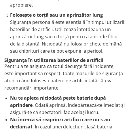
apropiere.
Folosește o torță sau un aprinzător lung
Siguranța personală este esențială în timpul utilizării
bateriilor de artificii. Utilizează întotdeauna un
aprinzător lung sau o torță pentru a aprinde fitilul
de la distanță. Niciodată nu folosi brichete de mână
sau chibrituri care te pot expune la pericol.
Siguranța în utilizarea bateriilor de artificii
Pentru a te asigura că totul decurge fără incidente,
este important să respecți toate măsurile de siguranță
atunci când folosești baterii de artificii. Iată câteva
recomandări importante:
Nu te apleca niciodată peste baterie după
aprindere
. Odată aprinsă, îndepărtează-te imediat și
asigură-te că spectatorii fac același lucru.
Nu încerca să reaprinzi artificii care nu s-au
declanșat
. În cazul unei defecțiuni, lasă bateria