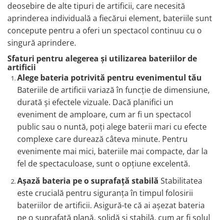
deosebire de alte tipuri de artificii, care necesită
aprinderea individuală a fiecărui element, bateriile sunt
concepute pentru a oferi un spectacol continuu cu o
singură aprindere.
Sfaturi pentru alegerea și utilizarea bateriilor de
artificii
Alege bateria potrivită pentru evenimentul tău
Bateriile de artificii variază în funcție de dimensiune,
durată și efectele vizuale. Dacă planifici un
eveniment de amploare, cum ar fi un spectacol
public sau o nuntă, poți alege baterii mari cu efecte
complexe care durează câteva minute. Pentru
evenimente mai mici, bateriile mai compacte, dar la
fel de spectaculoase, sunt o opțiune excelentă.
Așază bateria pe o suprafață stabilă
Stabilitatea
este crucială pentru siguranța în timpul folosirii
bateriilor de artificii. Asigură-te că ai așezat bateria
pe o suprafață plană, solidă și stabilă, cum ar fi solul