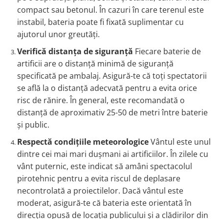
compact sau betonul. În cazuri în care terenul este
instabil, bateria poate fi fixată suplimentar cu
ajutorul unor greutăți.
Verifică distanța de siguranță
Fiecare baterie de
artificii are o distanță minimă de siguranță
specificată pe ambalaj. Asigură-te că toți spectatorii
se află la o distanță adecvată pentru a evita orice
risc de rănire. În general, este recomandată o
distanță de aproximativ 25-50 de metri între baterie
și public.
Respectă condițiile meteorologice
Vântul este unul
dintre cei mai mari dușmani ai artificiilor. În zilele cu
vânt puternic, este indicat să amâni spectacolul
pirotehnic pentru a evita riscul de deplasare
necontrolată a proiectilelor. Dacă vântul este
moderat, asigură-te că bateria este orientată în
direcția opusă de locația publicului și a clădirilor din