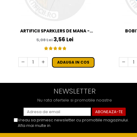
ARTIFICII SPARKLERS DE MANA -
BOBI
STELUTE DE BRAD 16 CM - SET 10 BUC
3,56 Lei
5,08 Lei
ADAUGA IN COS
NEWSLETTER
Nu rata ofertele si promotiile noastre
Vreau sa primesc newsletter cu promotiile magazinului.
Afla mai multe in
Politica de Confidentialitate