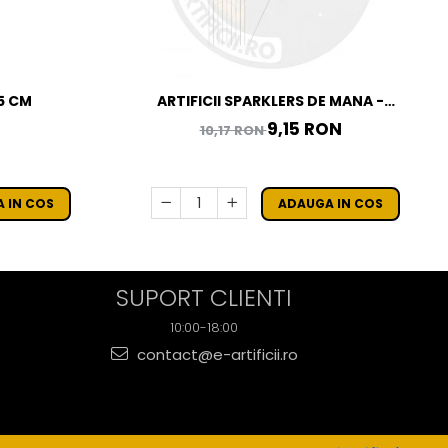
35 CM
ARTIFICII SPARKLERS DE MANA -
STELUTE DE BRAD 28 CM - SET 10 BUC
9,15 RON
10,17 RON
 IN COS
ADAUGA IN COS
SUPORT CLIENTI
10:00-18:00
contact@e-artificii.ro