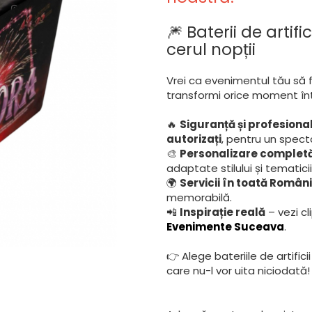
🎆 Baterii de arti
cerul nopții
Vrei ca evenimentul tău să fi
transformi orice moment înt
🔥
Siguranță și profesiona
autorizați
, pentru un specta
🎨
Personalizare complet
adaptate stilului și tematici
🌍
Servicii în toată Român
memorabilă.
📲
Inspirație reală
– vezi c
Evenimente Suceava
.
👉 Alege bateriile de artific
care nu-l vor uita niciodată!