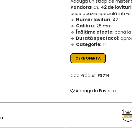
Adaugă un strop de mister și
Pandora
! Cu
42 de lovituri
orice ocazie specială într-u
🔹
Număr lovituri:
42
🔹
Calibru:
25 mm
🔹
Înălțime efecte:
până la
🔹
Durată spectacol:
aprox
🔹
Categorie:
T1
CERE OFERTA
Cod Produs:
FS714
Adauga la Favorite
EI