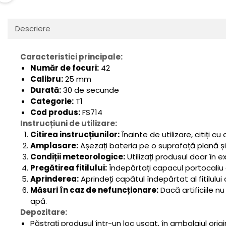
Descriere
Caracteristici principale:
Număr de focuri:
42
Calibru:
25 mm
Durată:
30 de secunde
Categorie:
T1
Cod produs:
FS714
Instrucțiuni de utilizare:
Citirea instrucțiunilor:
Înainte de utilizare, citiți cu
Amplasare:
Așezați bateria pe o suprafață plană și 
Condiții meteorologice:
Utilizați produsul doar în e
Pregătirea fitilului:
Îndepărtați capacul portocaliu al 
Aprinderea:
Aprindeți capătul îndepărtat al fitilului 
Măsuri în caz de nefuncționare:
Dacă artificiile n
apă.
Depozitare:
Păstrați produsul într-un loc uscat, în ambalajul orig