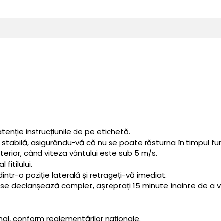
 atenție instrucțiunile de pe etichetă.
stabilă, asigurându-vă că nu se poate răsturna în timpul func
xterior, când viteza vântului este sub 5 m/s.
fitilului.
dintr-o poziție laterală și retrageți-vă imediat.
u se declanșează complet, așteptați 15 minute înainte de a v
inal, conform reglementărilor naționale.