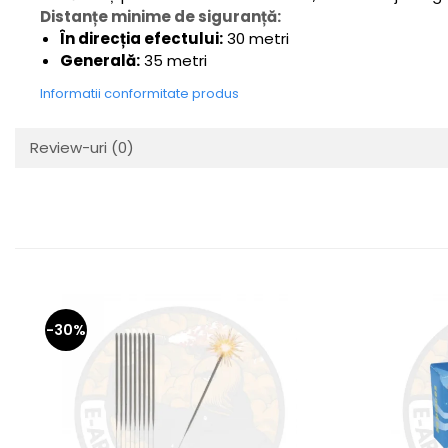
Distanțe minime de siguranță:
În direcția efectului:
30 metri
Generală:
35 metri
Informatii conformitate produs
Review-uri
(0)
-30%