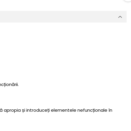
ționării.
ă apropia și introduceți elementele nefuncționale în