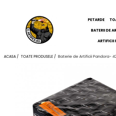
ARTICOLE DE DIVERTISMENT
FUMIGENE COLORATE
GENDER REVEAL
ARTICOLE DE PETRECERE
PETARDE
TO
BATERII DE AR
ARTIFICI
Baterie de Artificii Pandora- 4
ACASA /
TOATE PRODUSELE /
Torte de stadion
Fumigene colorate gender
Artificii de tort
reveal
Artificii sparklers
Artificii gender reveal
Artificii Tort Engros
Baloane gender reveal
BALOANE