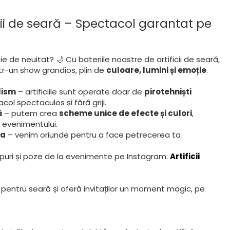
ficii de seară – Spectacol garantat pe
e de neuitat? 🌙 Cu bateriile noastre de artificii de seară,
r-un show grandios, plin de
culoare, lumini și emoție
.
lism
– artificiile sunt operate doar de
pirotehniști
col spectaculos și fără griji.
ă
– putem crea
scheme unice de efecte și culori
,
i evenimentului.
ia
– venim oriunde pentru a face petrecerea ta
lipuri și poze de la evenimente pe Instagram:
Artificii
ii pentru seară și oferă invitaților un moment magic, pe