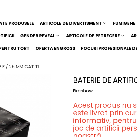
ATE PRODUSELE
ARTICOLE DE DIVERTISMENT
FUMIGENE
TIFICII
GENDER REVEAL
ARTICOLE DE PETRECERE
AR
I PENTRU TORT
OFERTA ENGROSS
FOCURI PROFESIONALE DE 
2 F / 25 MM CAT T1
BATERIE DE ARTIFI
Fireshow
Acest produs nu se
este livrat prin cu
informativ, pentru
joc de artificii p
noastră.