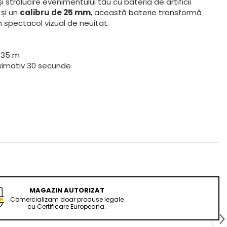
 strălucire evenimentului tău cu bateria de artificii
și un
calibru de 25 mm
, această baterie transformă
n spectacol vizual de neuitat.
 35 m
imativ 30 secunde
MAGAZIN AUTORIZAT
Comercializam doar produse legale
cu Certificare Europeana.