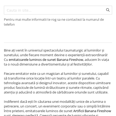
Pentru mai multe informatii te rog sa ne contactezi la numarul de
telefon
Bine ați venit în universul spectacolului taumaturgic al luminilor și
sunetului, unde fiecare moment devine o experiență extraordinară!
Cu
emitatoarele luminos de sunet Banana Fireshow
, aducem în viața
ta o nouă dimensiune a divertismentului și al festivităților.
Fiecare emitator este ca un magician al luminilor și sunetului, capabil
să transforme orice locație într-un teatru al lumilor paralele. Cu
tehnologia avansată și designul inovator, aceste dispozitive uimitoare
produc fascicule de lumină strălucitoare și sunete ritmate, captivând
atenția și aducând o atmosferă de sărbătoare oriunde sunt utilizate.
Indiferent dacă ești în căutarea unei modalități unice de a lumina o
petrecere, un concert, un eveniment corporativ sau o simplă întâlnire
între prieteni, emitatoarele luminos de sunet
Artificii Banana Fireshow
sunt alegerea perfectă. Creează secvențe de lumini vibrante și