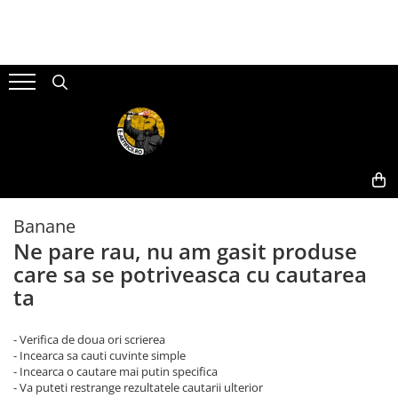
ARTICOLE DE DIVERTISMENT
FUMIGENE COLORATE
GENDER REVEAL
ARTICOLE DE PETRECERE
Artificii de brad
Torte de stadion
Fumigene colorate gender reveal
Artificii de tort
Artificii pentru Tort Engros
Artificii gender reveal
Artificii sparklers
Artificii sparklers
Baloane gender reveal
Artificii Tort Engros
Bete bengale
Confetti / Pudra colorata gender
BALOANE
reveal
Bile pocnitoare
Confetti
Banane
Extinctoare gender reveal
Moristi de sol
Lumanari
Ne pare rau, nu am gasit produse
Stroboscoape
Pinata
care sa se potriveasca cu cautarea
ta
Vulcani
Seturi complete Petreceri
- Verifica de doua ori scrierea
- Incearca sa cauti cuvinte simple
- Incearca o cautare mai putin specifica
- Va puteti restrange rezultatele cautarii ulterior