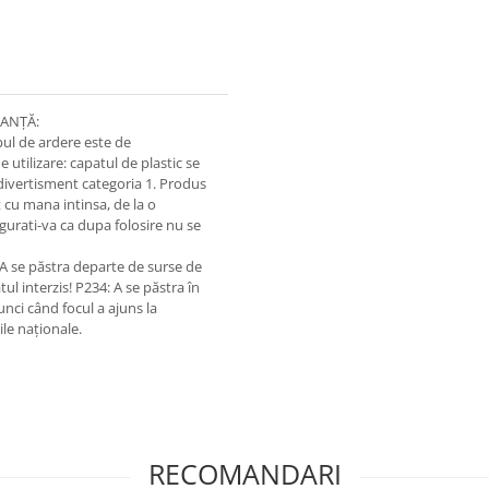
RANȚĂ:
pul de ardere este de
tilizare: capatul de plastic se
 divertisment categoria 1. Produs
 cu mana intinsa, de la o
gurati-va ca dupa folosire nu se
 A se păstra departe de surse de
tul interzis! P234: A se păstra în
nci când focul a ajuns la
ile naționale.
RECOMANDARI