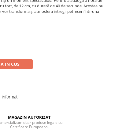
tort și un moment spectaculos? Pentru a adăuga o notă de
entru tort, de 12 cm, cu durată de 40 de secunde. Acestea nu
r vor transforma și atmosfera întregii petreceri într-una
A IN COS
informatii
MAGAZIN AUTORIZAT
omercializam doar produse legale cu
Certificare Europeana.