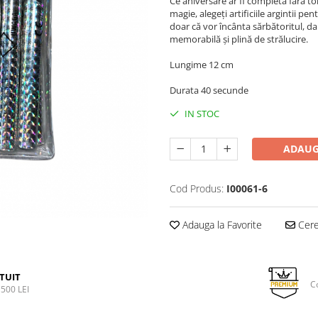
Ce aniversare ar fi completă fără 
magie, alegeți artificiile argintii p
doar că vor încânta sărbătoritul, da
memorabilă și plină de strălucire.
Lungime 12 cm
Durata 40 secunde
IN STOC
ADAUG
Cod Produs:
I00061-6
Adauga la Favorite
Cere 
TUIT
C
500 LEI