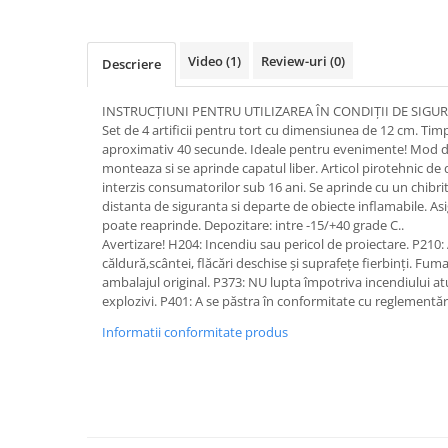
Video
(1)
Review-uri
(0)
Descriere
INSTRUCȚIUNI PENTRU UTILIZAREA ÎN CONDIȚII DE SIGU
Set de 4 artificii pentru tort cu dimensiunea de 12 cm. Tim
aproximativ 40 secunde. Ideale pentru evenimente! Mod de u
monteaza si se aprinde capatul liber. Articol pirotehnic de
interzis consumatorilor sub 16 ani. Se aprinde cu un chibrit
distanta de siguranta si departe de obiecte inflamabile. Asi
poate reaprinde. Depozitare: intre -15/+40 grade C..
Avertizare! H204: Incendiu sau pericol de proiectare. P210:
căldură,scântei, flăcări deschise și suprafețe fierbinți. Fuma
ambalajul original. P373: NU lupta împotriva incendiului atu
explozivi. P401: A se păstra în conformitate cu reglementăr
Informatii conformitate produs