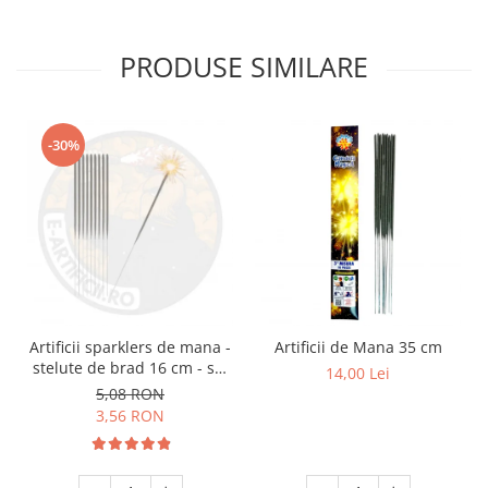
PRODUSE SIMILARE
-30%
Artificii sparklers de mana -
Artificii de Mana 35 cm
stelute de brad 16 cm - set
14,00 Lei
10 buc
5,08 RON
3,56 RON