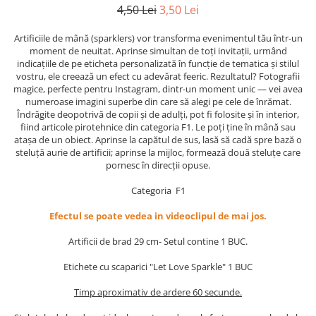
4,50 Lei
3,50 Lei
Artificiile de mână (sparklers) vor transforma evenimentul tău într-un
moment de neuitat. Aprinse simultan de toți invitații, urmând
indicațiile de pe eticheta personalizată în funcție de tematica și stilul
vostru, ele creează un efect cu adevărat feeric. Rezultatul? Fotografii
magice, perfecte pentru Instagram, dintr-un moment unic — vei avea
numeroase imagini superbe din care să alegi pe cele de înrămat.
Îndrăgite deopotrivă de copii și de adulți, pot fi folosite și în interior,
fiind articole pirotehnice din categoria F1. Le poți ține în mână sau
atașa de un obiect. Aprinse la capătul de sus, lasă să cadă spre bază o
steluță aurie de artificii; aprinse la mijloc, formează două steluțe care
pornesc în direcții opuse.
Categoria F1
Efectul se poate vedea in videoclipul de mai jos.
Artificii de brad 29 cm- Setul contine 1 BUC.
Etichete cu scaparici "Let Love Sparkle" 1 BUC
Timp aproximativ de ardere 60 secunde.