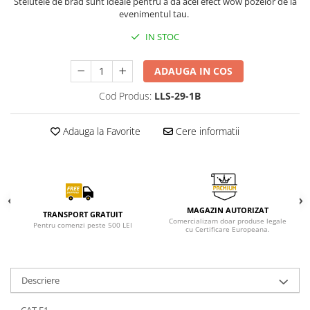
Stelutele de brad sunt ideale pentru a da acel efect wow pozelor de la
evenimentul tau.
IN STOC
ADAUGA IN COS
Cod Produs:
LLS-29-1B
Adauga la Favorite
Cere informatii
MAGAZIN AUTORIZAT
TRANSPORT GRATUIT
Comercializam doar produse legale
Pentru comenzi peste 500 LEI
cu Certificare Europeana.
Descriere