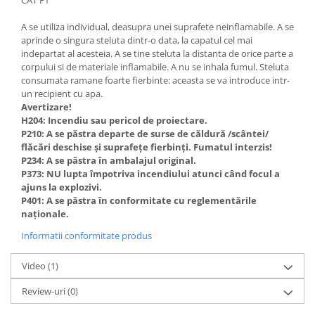
CAT F1
A se utiliza individual, deasupra unei suprafete neinflamabile. A se
aprinde o singura steluta dintr-o data, la capatul cel mai
indepartat al acesteia. A se tine steluta la distanta de orice parte a
corpului si de materiale inflamabile. A nu se inhala fumul. Steluta
consumata ramane foarte fierbinte: aceasta se va introduce intr-
un recipient cu apa.
Avertizare!
H204: Incendiu sau pericol de proiectare.
P210: A se păstra departe de surse de căldură /scântei/
flăcări deschise și suprafețe fierbinți. Fumatul interzis!
P234: A se păstra în ambalajul original.
P373: NU lupta împotriva incendiului atunci când focul a
ajuns la explozivi.
P401: A se păstra în conformitate cu reglementările
naționale.
Informatii conformitate produs
Video
(1)
Review-uri
(0)