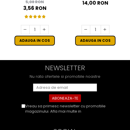
MANA - STELUTE DE BRAD
5,08 RON
14,00 RON
16 CM - SET 10 BUC
3,56 RON
ADAUGA IN COS
ADAUGA IN COS
NEWSLETTER
Nu rata ofertele si promotiile noastre
Vreau sa primesc newsletter cu promotiile
magazinului. Afla mai multe in
Politica de
Confidentialitate