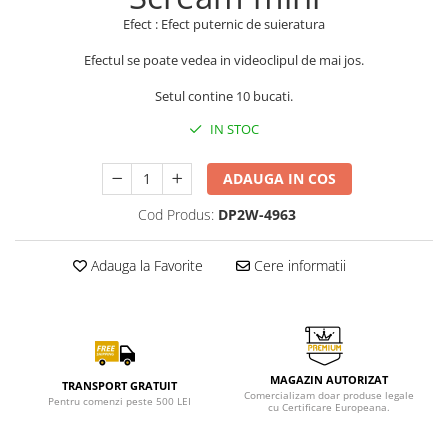
Efect : Efect puternic de suieratura
Efectul se poate vedea in videoclipul de mai jos.
Setul contine 10 bucati.
IN STOC
ADAUGA IN COS
Cod Produs:
DP2W-4963
Adauga la Favorite
Cere informatii
MAGAZIN AUTORIZAT
TRANSPORT GRATUIT
Comercializam doar produse legale
Pentru comenzi peste 500 LEI
cu Certificare Europeana.