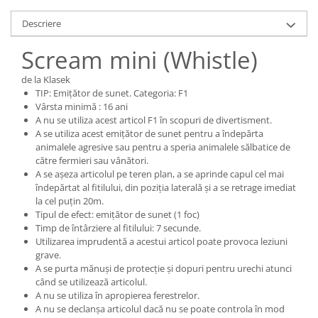
Descriere
Scream mini (Whistle)
de la Klasek
TIP: Emițător de sunet. Categoria: F1
Vârsta minimă : 16 ani
A nu se utiliza acest articol F1 în scopuri de divertisment.
A se utiliza acest emițător de sunet pentru a îndepărta
animalele agresive sau pentru a speria animalele sălbatice de
către fermieri sau vânători.
A se așeza articolul pe teren plan, a se aprinde capul cel mai
îndepărtat al fitilului, din poziția laterală și a se retrage imediat
la cel puțin 20m.
Tipul de efect: emițător de sunet (1 foc)
Timp de întârziere al fitilului: 7 secunde.
Utilizarea imprudentă a acestui articol poate provoca leziuni
grave.
A se purta mănuși de protecție și dopuri pentru urechi atunci
când se utilizează articolul.
A nu se utiliza în apropierea ferestrelor.
A nu se declanșa articolul dacă nu se poate controla în mod