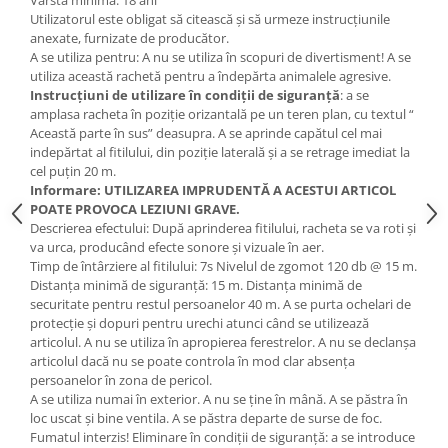
Vârstă minimă: 18 ani
Utilizatorul este obligat să citească și să urmeze instrucțiunile
anexate, furnizate de producător.
A se utiliza pentru: A nu se utiliza în scopuri de divertisment! A se
utiliza această rachetă pentru a îndepărta animalele agresive.
Instrucțiuni de utilizare în condiții de siguranță
: a se
amplasa racheta în poziție orizantală pe un teren plan, cu textul “
Această parte în sus” deasupra. A se aprinde capătul cel mai
indepărtat al fitilului, din poziție laterală și a se retrage imediat la
cel puțin 20 m.
Informare: UTILIZAREA IMPRUDENTĂ A ACESTUI ARTICOL
POATE PROVOCA LEZIUNI GRAVE.
Descrierea efectului: După aprinderea fitilului, racheta se va roti și
va urca, producând efecte sonore și vizuale în aer.
Timp de întârziere al fitilului: 7s Nivelul de zgomot 120 db @ 15 m.
Distanța minimă de siguranță: 15 m. Distanța minimă de
securitate pentru restul persoanelor 40 m. A se purta ochelari de
protecție și dopuri pentru urechi atunci când se utilizează
articolul. A nu se utiliza în apropierea ferestrelor. A nu se declanșa
articolul dacă nu se poate controla în mod clar absența
persoanelor în zona de pericol.
A se utiliza numai în exterior. A nu se ține în mână. A se păstra în
loc uscat și bine ventila. A se păstra departe de surse de foc.
Fumatul interzis! Eliminare în condiții de siguranță: a se introduce