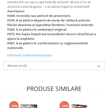
racheta intr-un vas cu apa timp de cel putin 48 ore. A nu se
arunce la cosul de gunoi – a se aduce inapoi la comerciant.
Avertizare!
H204: Incendiu sau pericol de proiectare.
P210: A se păstra departe de surse de căldură,scântei,
flăcări deschise și suprafețe fierbinți. Fumatul interzis!
P234: A se păstra în ambalajul original.
P373: NU lupta împotriva incendiului atunci când focul a
ajuns la explozivi.
P401: A se păstra în conformitate cu reglementările
naționale.
Informatii conformitate produs
Review-uri
(0)
PRODUSE SIMILARE
-24%
-16%