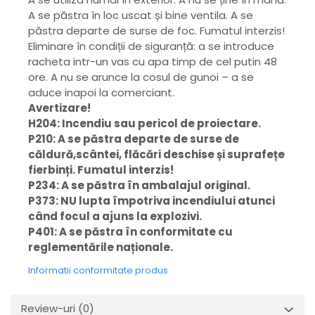
A se păstra în loc uscat și bine ventila. A se
păstra departe de surse de foc. Fumatul interzis!
Eliminare în condiții de siguranță: a se introduce
racheta intr-un vas cu apa timp de cel putin 48
ore. A nu se arunce la cosul de gunoi – a se
aduce inapoi la comerciant.
Avertizare!
H204: Incendiu sau pericol de proiectare.
P210: A se păstra departe de surse de
căldură,scântei, flăcări deschise și suprafețe
fierbinți. Fumatul interzis!
P234: A se păstra în ambalajul original.
P373: NU lupta împotriva incendiului atunci
când focul a ajuns la explozivi.
P401: A se păstra în conformitate cu
reglementările naționale.
Informatii conformitate produs
Review-uri
(0)