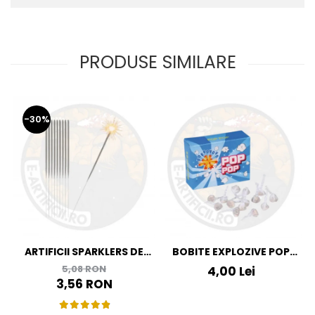
PRODUSE SIMILARE
-30%
ARTIFICII SPARKLERS DE
BOBITE EXPLOZIVE POP
MANA - STELUTE DE BRAD
POP
5,08 RON
4,00 Lei
16 CM - SET 10 BUC
3,56 RON