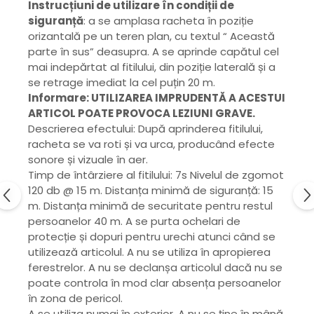
Instrucțiuni de utilizare în condiții de
siguranță
: a se amplasa racheta în poziție
orizantală pe un teren plan, cu textul “ Această
parte în sus” deasupra. A se aprinde capătul cel
mai indepărtat al fitilului, din poziție laterală și a
se retrage imediat la cel puțin 20 m.
Informare: UTILIZAREA IMPRUDENTĂ A ACESTUI
ARTICOL POATE PROVOCA LEZIUNI GRAVE.
Descrierea efectului: După aprinderea fitilului,
racheta se va roti și va urca, producând efecte
sonore și vizuale în aer.
Timp de întârziere al fitilului: 7s Nivelul de zgomot
120 db @ 15 m. Distanța minimă de siguranță: 15
m. Distanța minimă de securitate pentru restul
persoanelor 40 m. A se purta ochelari de
protecție și dopuri pentru urechi atunci când se
utilizează articolul. A nu se utiliza în apropierea
ferestrelor. A nu se declanșa articolul dacă nu se
poate controla în mod clar absența persoanelor
în zona de pericol.
A se utiliza numai în exterior. A nu se ține în mână.