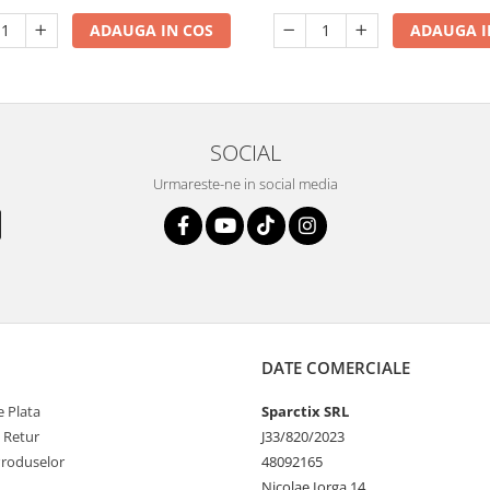
ADAUGA IN COS
ADAUGA I
SOCIAL
Urmareste-ne in social media
DATE COMERCIALE
 Plata
Sparctix SRL
e Retur
J33/820/2023
Produselor
48092165
Nicolae Iorga 14