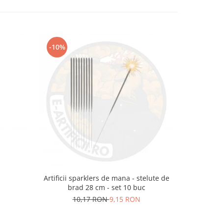
-10%
m
Artificii sparklers de mana - stelute de
Artificii 
brad 28 cm - set 10 buc
10,17 RON
9,15 RON