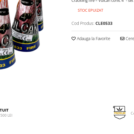
Crackling fire – Vulcan conic 4” - set
STOC EPUIZAT
Cod Produs:
CLE0533
Adauga la Favorite
Cere 
TUIT
C
500 LEI