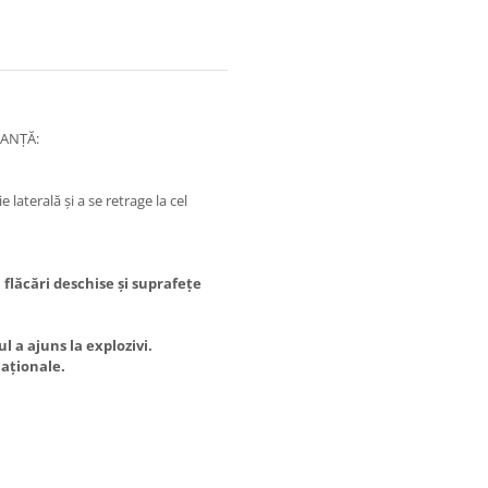
RANȚĂ:
e laterală și a se retrage la cel
 flăcări deschise și suprafețe
 a ajuns la explozivi.
naționale.