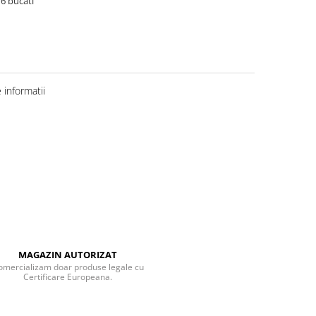
 6 bucati
informatii
MAGAZIN AUTORIZAT
omercializam doar produse legale cu
Certificare Europeana.