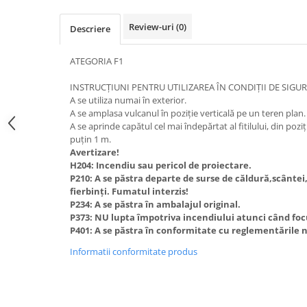
Review-uri
(0)
Descriere
ATEGORIA F1
INSTRUCȚIUNI PENTRU UTILIZAREA ÎN CONDIȚII DE SIGU
A se utiliza numai în exterior.
A se amplasa vulcanul în poziție verticală pe un teren plan.
A se aprinde capătul cel mai îndepărtat al fitilului, din poziți
puțin 1 m.
Avertizare!
H204: Incendiu sau pericol de proiectare.
P210: A se păstra departe de surse de căldură,scântei,
fierbinți. Fumatul interzis!
P234: A se păstra în ambalajul original.
P373: NU lupta împotriva incendiului atunci când focul
P401: A se păstra în conformitate cu reglementările 
Informatii conformitate produs