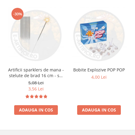
-30%
Artificii sparklers de mana -
Bobite Explozive POP POP
stelute de brad 16 cm - set
4,00 Lei
10 buc
5,08 Lei
3,56 Lei
ADAUGA IN COS
ADAUGA IN COS