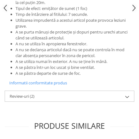
la cel puțin 20m.
Tipul de efect: emițător de sunet (1 foc)
Timp de întârziere al fitilului: 7 secunde.
Utilizarea imprudentă a acestui articol poate provoca leziuni
grave.
A se purta mănuși de protecție și dopuri pentru urechi atunci
când se utilizează articolul.
A nu se utiliza în apropierea ferestrelor.
A nu se declanșa articolul dacă nu se poate controla în mod
clar absența persoanelor în zona de pericol.
A se utiliza numai în exterior. A nu se ține în mână.
A se păstra într-un loc uscat și bine ventilat.
A se păstra departe de surse de foc.
Informatii conformitate produs
Review-uri
(2)
PRODUSE SIMILARE