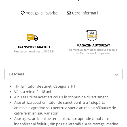
Adauga la Favorite
Cere informatii
MAGAZIN AUTORIZAT
TRANSPORT GRATUIT
Comercializam doar produse legale
Pentru comenzi peste 500 LEI
cu Certificare Europeana.
Descriere
TIP: Emițător de sunet. Categoria: P1
Vârsta minimă : 18 ani
A nu se utiliza acest articol P1 în scopuri de divertisment.
A se utiliza acest emițător de sunet pentru a îndepărta
animalele agresive sau pentru a speria animalele sălbatice de
către fermieri sau vânători.
A se așeza articolul pe teren plan, a se aprinde capul cel mai
îndepărtat al fitilului, din poziția laterală și a se retrage imediat