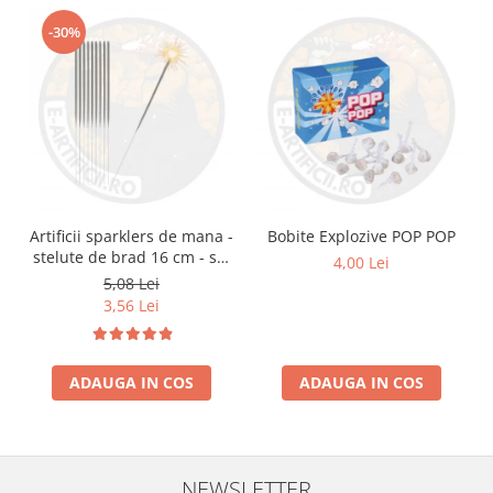
-30%
Artificii sparklers de mana -
Bobite Explozive POP POP
stelute de brad 16 cm - set
4,00 Lei
10 buc
5,08 Lei
3,56 Lei
ADAUGA IN COS
ADAUGA IN COS
NEWSLETTER