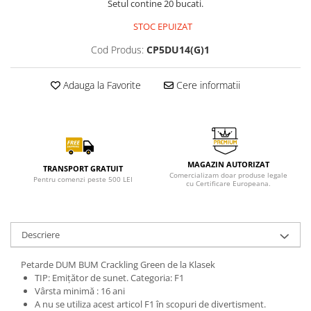
Setul contine 20 bucati.
STOC EPUIZAT
Cod Produs:
CP5DU14(G)1
Adauga la Favorite
Cere informatii
MAGAZIN AUTORIZAT
TRANSPORT GRATUIT
Comercializam doar produse legale
Pentru comenzi peste 500 LEI
cu Certificare Europeana.
Descriere
Petarde DUM BUM Crackling Green de la Klasek
TIP: Emițător de sunet. Categoria: F1
Vârsta minimă : 16 ani
A nu se utiliza acest articol F1 în scopuri de divertisment.