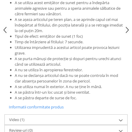
A se utiliza acest emițător de sunet pentru a îndepărta
animalele agresive sau pentru a speria animalele sălbatice de
către fermieri sau vânători.
A se așeza articolul pe teren plan, a se aprinde capul cel mai
îndepărtat al fitilului, din poziția laterală și a se retrage imediat
la cel puțin 20m.
Tipul de efect: emițător de sunet (1 foc)
Timp de întârziere al fitilului: 7 secunde.
Utilizarea imprudentă a acestui articol poate provoca leziuni
grave.
A se purta mănuși de protecție și dopuri pentru urechi atunci
când se utilizează articolul.
A nu se utiliza în apropierea ferestrelor.
A nu se declanșa articolul dacă nu se poate controla în mod
clar absența persoanelor în zona de pericol.
A se utiliza numai în exterior. A nu se ține în mână.
A se păstra într-un loc uscat și bine ventilat.
A se păstra departe de surse de foc.
Informatii conformitate produs
Video
(1)
Review-uri
(0)