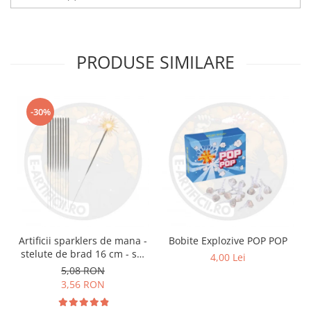
PRODUSE SIMILARE
-30%
Artificii sparklers de mana -
Bobite Explozive POP POP
stelute de brad 16 cm - set
4,00 Lei
10 buc
5,08 RON
3,56 RON