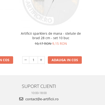
m
Artificii sparklers de mana - stelute de
Artificii 
brad 28 cm - set 10 buc
10,17 RON
9,15 RON
N COS
ADAUGA IN COS
SUPORT CLIENTI
10:00-18:00
contact@e-artificii.ro