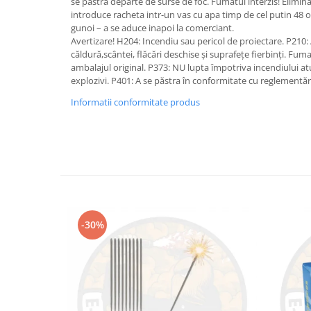
se păstra departe de surse de foc. Fumatul interzis! Eliminar
introduce racheta intr-un vas cu apa timp de cel putin 48 o
gunoi – a se aduce inapoi la comerciant.
Avertizare! H204: Incendiu sau pericol de proiectare. P210:
căldură,scântei, flăcări deschise și suprafețe fierbinți. Fuma
ambalajul original. P373: NU lupta împotriva incendiului atu
explozivi. P401: A se păstra în conformitate cu reglementăr
Informatii conformitate produs
-30%