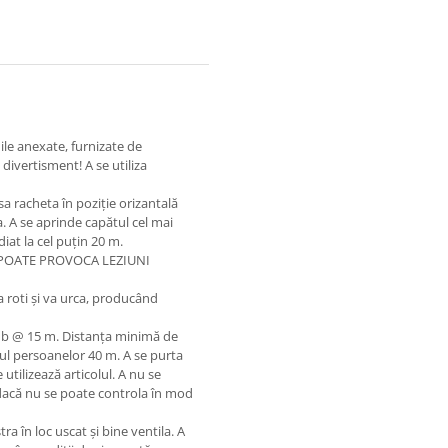
nile anexate, furnizate de
 divertisment! A se utiliza
sa racheta în poziție orizantală
. A se aprinde capătul cel mai
ediat la cel puțin 20 m.
 POATE PROVOCA LEZIUNI
a roti și va urca, producând
0 db @ 15 m. Distanța minimă de
ul persoanelor 40 m. A se purta
utilizează articolul. A nu se
l dacă nu se poate controla în mod
ra în loc uscat și bine ventila. A