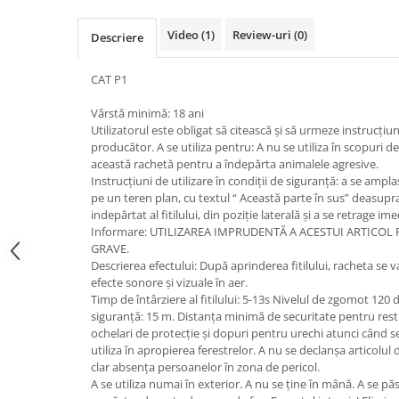
Video
(1)
Review-uri
(0)
Descriere
CAT P1
Vârstă minimă: 18 ani
Utilizatorul este obligat să citească și să urmeze instrucțiu
producător. A se utiliza pentru: A nu se utiliza în scopuri de
această rachetă pentru a îndepărta animalele agresive.
Instrucțiuni de utilizare în condiții de siguranță: a se ampla
pe un teren plan, cu textul “ Această parte în sus” deasupra
indepărtat al fitilului, din poziție laterală și a se retrage im
Informare: UTILIZAREA IMPRUDENTĂ A ACESTUI ARTICOL
GRAVE.
Descrierea efectului: După aprinderea fitilului, racheta se v
efecte sonore și vizuale în aer.
Timp de întârziere al fitilului: 5-13s Nivelul de zgomot 12
siguranță: 15 m. Distanța minimă de securitate pentru rest
ochelari de protecție și dopuri pentru urechi atunci când se 
utiliza în apropierea ferestrelor. A nu se declanșa articolu
clar absența persoanelor în zona de pericol.
A se utiliza numai în exterior. A nu se ține în mână. A se păst