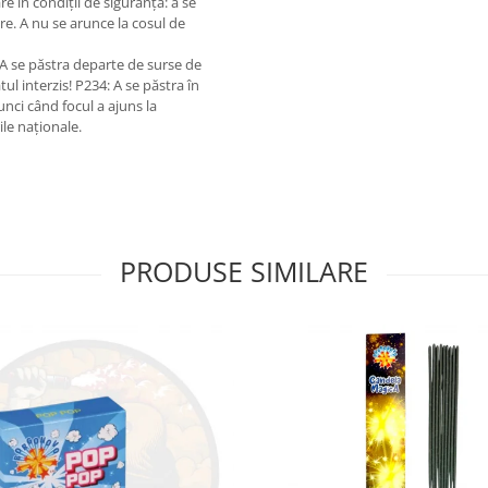
e în condiții de siguranță: a se
re. A nu se arunce la cosul de
 A se păstra departe de surse de
tul interzis! P234: A se păstra în
nci când focul a ajuns la
ile naționale.
PRODUSE SIMILARE