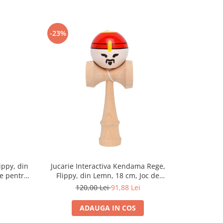
-23%
-32%
ippy, din
Jucarie Interactiva Kendama Rege,
Jucar
e pentru
Flippy, din Lemn, 18 cm, Joc de
Profesion
- roz și
Indemanare pentru Copii si Adulti,
Cauciucat
120,00 Lei
91,88 Lei
Model Bicolor cu Maner Maro, Rosu Alb
pentru
ADAUGA IN COS