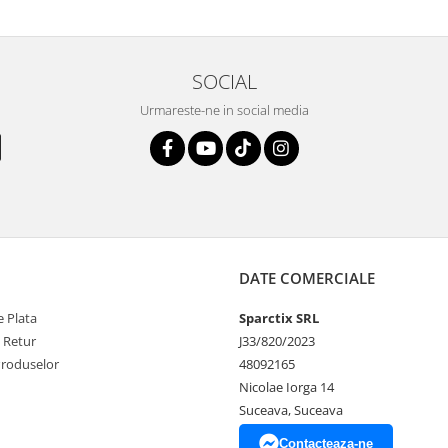
SOCIAL
Urmareste-ne in social media
DATE COMERCIALE
 Plata
Sparctix SRL
e Retur
J33/820/2023
Produselor
48092165
Nicolae Iorga 14
Suceava, Suceava
Contacteaza-ne