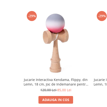
-29%
-29%
Jucarie Interactiva Kendama, Flippy, din
Jucarie 
Lemn, 18 cm, Joc de Indemanare pentru
Lemn, 1
Copii si Adulti, Model Gradient 9,
Copii si
120,00 Lei
85,00 Lei
Rosu/Alb/Gri
ADAUGA IN COS