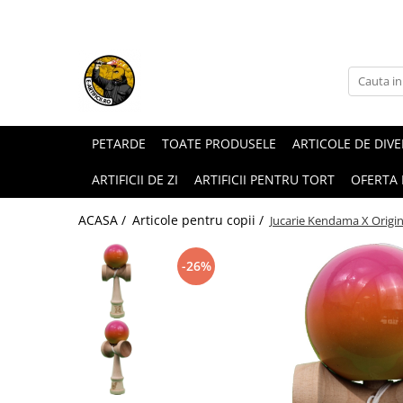
ARTICOLE DE DIVERTISMENT
FUMIGENE COLORATE
GENDER REVEAL
ARTICOLE DE PETRECERE
PETARDE
TOATE PRODUSELE
ARTICOLE DE DIV
ARTIFICII DE ZI
ARTIFICII PENTRU TORT
OFERTA
ACASA /
Articole pentru copii /
Jucarie Kendama X Origin
-26%
Torte de stadion
Fumigene colorate gender reveal
Artificii de tort
Artificii gender reveal
Artificii sparklers
Baloane gender reveal
Artificii Tort Engros
Confetti / Pudra colorata gender
BALOANE