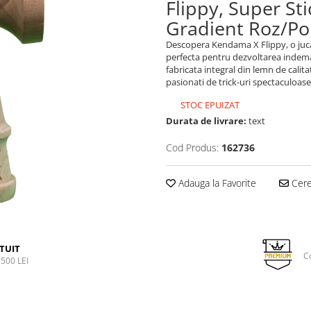
Flippy, Super St
Gradient Roz/Po
Descopera Kendama X Flippy, o juca
perfecta pentru dezvoltarea indeman
fabricata integral din lemn de calit
pasionati de trick-uri spectaculoase
STOC EPUIZAT
Durata de livrare:
text
Cod Produs:
162736
Adauga la Favorite
Cere 
TUIT
C
500 LEI