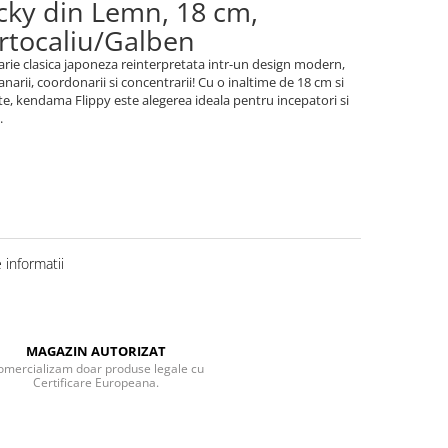
icky din Lemn, 18 cm,
rtocaliu/Galben
rie clasica japoneza reinterpretata intr-un design modern,
arii, coordonarii si concentrarii! Cu o inaltime de 18 cm si
ate, kendama Flippy este alegerea ideala pentru incepatori si
.
informatii
MAGAZIN AUTORIZAT
omercializam doar produse legale cu
Certificare Europeana.