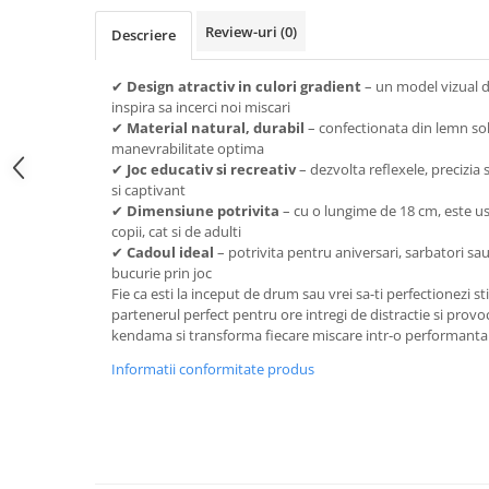
Review-uri
(0)
Descriere
✔
Design atractiv in culori gradient
– un model vizual d
inspira sa incerci noi miscari
✔
Material natural, durabil
– confectionata din lemn sol
manevrabilitate optima
✔
Joc educativ si recreativ
– dezvolta reflexele, precizia 
si captivant
✔
Dimensiune potrivita
– cu o lungime de 18 cm, este us
copii, cat si de adulti
✔
Cadoul ideal
– potrivita pentru aniversari, sarbatori sau
bucurie prin joc
Fie ca esti la inceput de drum sau vrei sa-ti perfectionezi s
partenerul perfect pentru ore intregi de distractie si provoc
kendama si transforma fiecare miscare intr-o performanta
Informatii conformitate produs