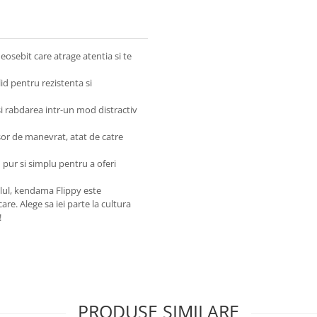
eosebit care atrage atentia si te
id pentru rezistenta si
si rabdarea intr-un mod distractiv
or de manevrat, atat de catre
 pur si simplu pentru a oferi
tilul, kendama Flippy este
are. Alege sa iei parte la cultura
!
PRODUSE SIMILARE