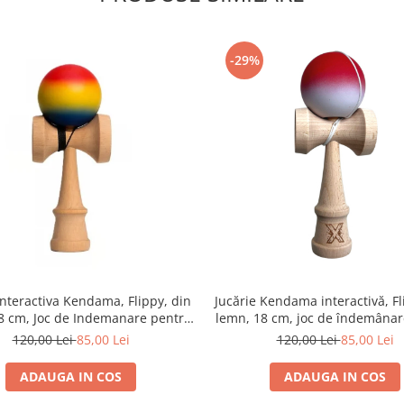
-29%
Interactiva Kendama, Flippy, din
Jucărie Kendama interactivă, Fl
8 cm, Joc de Indemanare pentru
lemn, 18 cm, joc de îndemânar
 Adulti, Model Gradient 8, Rosu/
copii și adulți, model gradient 
120,00 Lei
85,00 Lei
120,00 Lei
85,00 Lei
Galben/ Albastru
alb
ADAUGA IN COS
ADAUGA IN COS