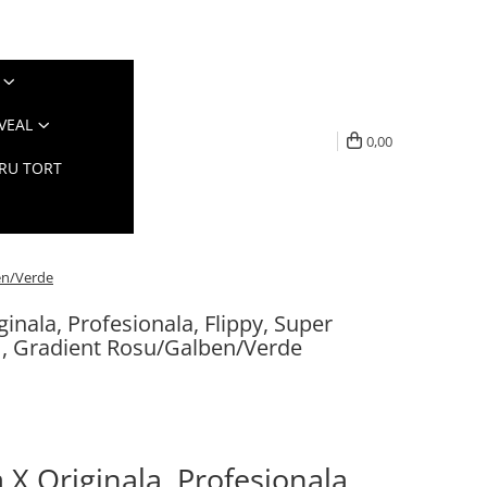
VEAL
0,00
TRU TORT
ben/Verde
inala, Profesionala, Flippy, Super
m, Gradient Rosu/Galben/Verde
X Originala, Profesionala,