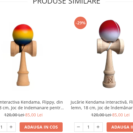
PRODUSE SIMILARE
-29%
Interactiva Kendama, Flippy, din
Jucărie Kendama interactivă, Fl
8 cm, Joc de Indemanare pentru
lemn, 18 cm, joc de îndemânar
 Adulti, Model Gradient 8, Rosu/
copii și adulți, model gradient 
120,00 Lei
85,00 Lei
120,00 Lei
85,00 Lei
Galben/ Albastru
alb
ADAUGA IN COS
ADAUGA I