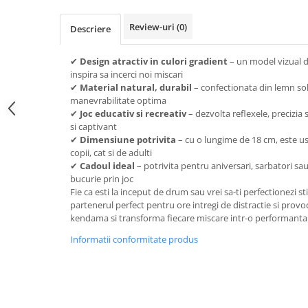
Review-uri
(0)
Descriere
✔
Design atractiv in culori gradient
– un model vizual d
inspira sa incerci noi miscari
✔
Material natural, durabil
– confectionata din lemn sol
manevrabilitate optima
✔
Joc educativ si recreativ
– dezvolta reflexele, precizia 
si captivant
✔
Dimensiune potrivita
– cu o lungime de 18 cm, este us
copii, cat si de adulti
✔
Cadoul ideal
– potrivita pentru aniversari, sarbatori sau
bucurie prin joc
Fie ca esti la inceput de drum sau vrei sa-ti perfectionezi s
partenerul perfect pentru ore intregi de distractie si provoc
kendama si transforma fiecare miscare intr-o performanta
Informatii conformitate produs