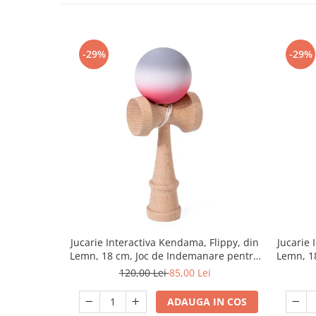
-29%
-29%
Jucarie Interactiva Kendama, Flippy, din
Jucarie 
Lemn, 18 cm, Joc de Indemanare pentru
Lemn, 1
Copii si Adulti, Model Gradient 9,
Copii si
120,00 Lei
85,00 Lei
Rosu/Alb/Gri
ADAUGA IN COS