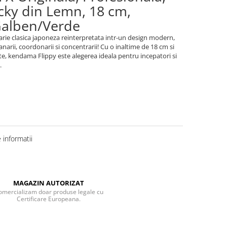
icky din Lemn, 18 cm,
Galben/Verde
rie clasica japoneza reinterpretata intr-un design modern,
arii, coordonarii si concentrarii! Cu o inaltime de 18 cm si
ate, kendama Flippy este alegerea ideala pentru incepatori si
.
informatii
MAGAZIN AUTORIZAT
omercializam doar produse legale cu
Certificare Europeana.