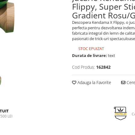
Flippy, Super St
Gradient Rosu/
Descopera Kendama X Flippy, o juca
perfecta pentru dezvoltarea indeman
fabricata integral din lemn de calit
pasionati de trick-uri spectaculoase
STOC EPUIZAT
Durata de livrare:
text
Cod Produs:
162842
Adauga la Favorite
Cere 
TUIT
C
500 LEI