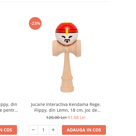
-23%
-32%
ippy, din
Jucarie Interactiva Kendama Rege,
Jucar
e pentru
Flippy, din Lemn, 18 cm, Joc de
Profesion
- roz și
Indemanare pentru Copii si Adulti,
Cauciucat
120,00 Lei
91,88 Lei
Model Bicolor cu Maner Maro, Rosu Alb
pentru
N COS
ADAUGA IN COS