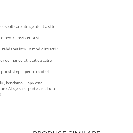
eosebit care atrage atentia si te
id pentru rezistenta si
si rabdarea intr-un mod distractiv
or de manevrat, atat de catre
 pur si simplu pentru a oferi
tilul, kendama Flippy este
are. Alege sa iei parte la cultura
!