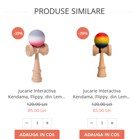
PRODUSE SIMILARE
-29%
-29%
Jucarie Interactiva
Jucarie Interactiva
Kendama, Flippy, din Lemn,
Kendama, Flippy, din Lemn,
18 cm, Joc de Indemanare
18 cm, Joc de Indemanare
120,00 Lei
120,00 Lei
pentru Copii si Adulti,
pentru Copii si Adulti,
85,00 Lei
85,00 Lei
Model Gradient 9,
Model Gradient 8, Rosu/
Rosu/Alb/Gri
Galben/ Albastru
ADAUGA IN COS
ADAUGA IN COS