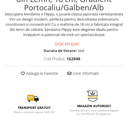
Portocaliu/Galben/Alb
Descopera Kendama X Flippy, o jucarie clasica japoneza reinterpretata
intr-un design modern, perfecta pentru dezvoltarea indemanarii,
coordonarii si concentrarii! Cu o inaltime de 18 cm si fabricata integral
din lemn de calitate, kendama Flippy este alegerea ideala pentru
incepatori si pasionati de trick-uri spectaculoase.
STOC EPUIZAT
Durata de livrare:
text
Cod Produs:
162848
Adauga la Favorite
Cere informatii
MAGAZIN AUTORIZAT
TRANSPORT GRATUIT
Comercializam doar produse legale
Pentru comenzi peste 500 LEI
cu Certificare Europeana.