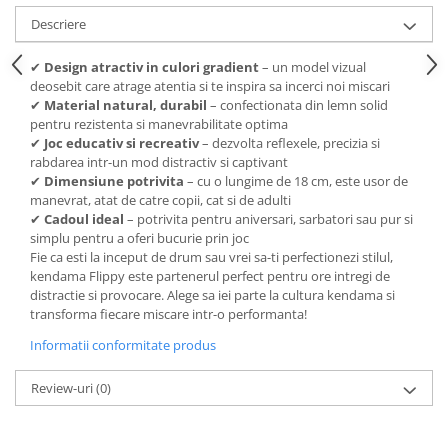
Descriere
✔
Design atractiv in culori gradient
– un model vizual
deosebit care atrage atentia si te inspira sa incerci noi miscari
✔
Material natural, durabil
– confectionata din lemn solid
pentru rezistenta si manevrabilitate optima
✔
Joc educativ si recreativ
– dezvolta reflexele, precizia si
rabdarea intr-un mod distractiv si captivant
✔
Dimensiune potrivita
– cu o lungime de 18 cm, este usor de
manevrat, atat de catre copii, cat si de adulti
✔
Cadoul ideal
– potrivita pentru aniversari, sarbatori sau pur si
simplu pentru a oferi bucurie prin joc
Fie ca esti la inceput de drum sau vrei sa-ti perfectionezi stilul,
kendama Flippy este partenerul perfect pentru ore intregi de
distractie si provocare. Alege sa iei parte la cultura kendama si
transforma fiecare miscare intr-o performanta!
Informatii conformitate produs
Review-uri
(0)