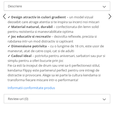
Descriere
✔
Design atractiv in culori gradient
– un model vizual
deosebit care atrage atentia si te inspira sa incerci noi miscari
✔
Material natural, durabil
– confectionata din lemn solid
pentru rezistenta si manevrabilitate optima
✔
Joc educativ si recreativ
– dezvolta reflexele, precizia si
rabdarea intr-un mod distractiv si captivant
✔
Dimensiune potrivita
– cu o lungime de 18 cm, este usor de
manevrat, atat de catre copii, cat si de adulti
✔
Cadoul ideal
– potrivita pentru aniversari, sarbatori sau pur si
simplu pentru a oferi bucurie prin joc
Fie ca esti la inceput de drum sau vrei sa-ti perfectionezi stilul,
kendama Flippy este partenerul perfect pentru ore intregi de
distractie si provocare. Alege sa iei parte la cultura kendama si
transforma fiecare miscare intr-o performanta!
Informatii conformitate produs
Review-uri
(0)