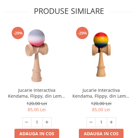
PRODUSE SIMILARE
-29%
-29%
Jucarie Interactiva
Jucarie Interactiva
Kendama, Flippy, din Lemn,
Kendama, Flippy, din Lemn,
18 cm, Joc de Indemanare
18 cm, Joc de Indemanare
120,00 Lei
120,00 Lei
pentru Copii si Adulti,
pentru Copii si Adulti,
85,00 Lei
85,00 Lei
Model Gradient 9,
Model Gradient 8, Rosu/
Rosu/Alb/Gri
Galben/ Albastru
ADAUGA IN COS
ADAUGA IN COS