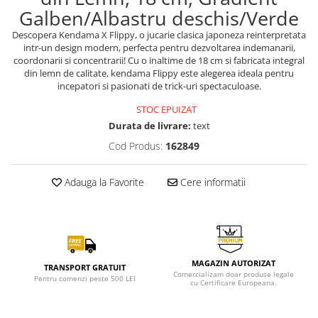
Galben/Albastru deschis/Verde
Descopera Kendama X Flippy, o jucarie clasica japoneza reinterpretata
intr-un design modern, perfecta pentru dezvoltarea indemanarii,
coordonarii si concentrarii! Cu o inaltime de 18 cm si fabricata integral
din lemn de calitate, kendama Flippy este alegerea ideala pentru
incepatori si pasionati de trick-uri spectaculoase.
STOC EPUIZAT
Durata de livrare:
text
Cod Produs:
162849
Adauga la Favorite
Cere informatii
MAGAZIN AUTORIZAT
TRANSPORT GRATUIT
Comercializam doar produse legale
Pentru comenzi peste 500 LEI
cu Certificare Europeana.