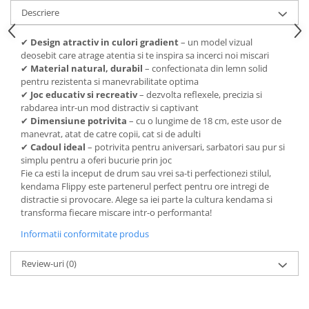
Descriere
✔
Design atractiv in culori gradient
– un model vizual
deosebit care atrage atentia si te inspira sa incerci noi miscari
✔
Material natural, durabil
– confectionata din lemn solid
pentru rezistenta si manevrabilitate optima
✔
Joc educativ si recreativ
– dezvolta reflexele, precizia si
rabdarea intr-un mod distractiv si captivant
✔
Dimensiune potrivita
– cu o lungime de 18 cm, este usor de
manevrat, atat de catre copii, cat si de adulti
✔
Cadoul ideal
– potrivita pentru aniversari, sarbatori sau pur si
simplu pentru a oferi bucurie prin joc
Fie ca esti la inceput de drum sau vrei sa-ti perfectionezi stilul,
kendama Flippy este partenerul perfect pentru ore intregi de
distractie si provocare. Alege sa iei parte la cultura kendama si
transforma fiecare miscare intr-o performanta!
Informatii conformitate produs
Review-uri
(0)