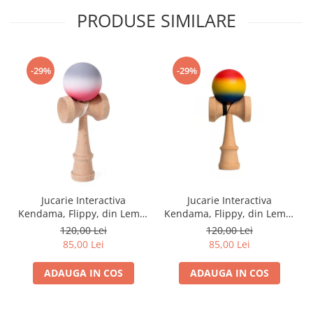
PRODUSE SIMILARE
-29%
-29%
Jucarie Interactiva
Jucarie Interactiva
Kendama, Flippy, din Lemn,
Kendama, Flippy, din Lemn,
18 cm, Joc de Indemanare
18 cm, Joc de Indemanare
120,00 Lei
120,00 Lei
pentru Copii si Adulti,
pentru Copii si Adulti,
85,00 Lei
85,00 Lei
Model Gradient 9,
Model Gradient 8, Rosu/
Rosu/Alb/Gri
Galben/ Albastru
ADAUGA IN COS
ADAUGA IN COS