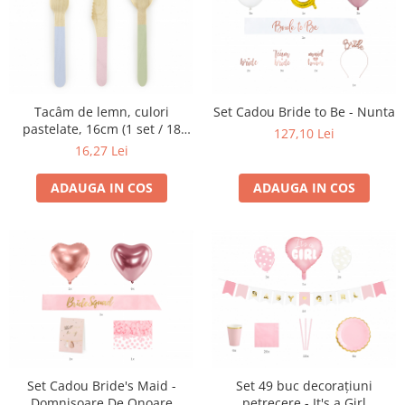
Tacâm de lemn, culori
Set Cadou Bride to Be - Nunta
pastelate, 16cm (1 set / 18
127,10 Lei
bucăți)
16,27 Lei
ADAUGA IN COS
ADAUGA IN COS
Set Cadou Bride's Maid -
Set 49 buc decorațiuni
Domnisoare De Onoare
petrecere - It's a Girl