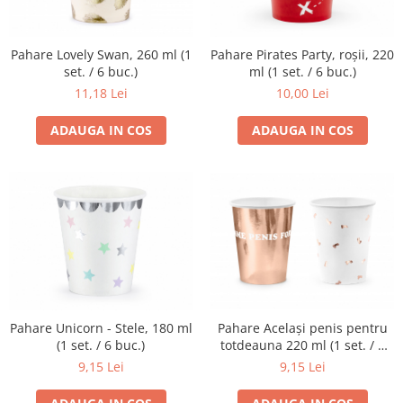
Pahare Lovely Swan, 260 ml (1
Pahare Pirates Party, roșii, 220
set. / 6 buc.)
ml (1 set. / 6 buc.)
11,18 Lei
10,00 Lei
ADAUGA IN COS
ADAUGA IN COS
Pahare Unicorn - Stele, 180 ml
Pahare Același penis pentru
(1 set. / 6 buc.)
totdeauna 220 ml (1 set. / 6
buc.)
9,15 Lei
9,15 Lei