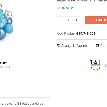
de ghirlande de baloane. Dimensiun
IN STOC
ADAUG
Cod Produs:
GBN7-1-001
Adauga la Favorite
Cere 
TUIT
C
500 LEI
ine: baloane (33 buc), bandă de