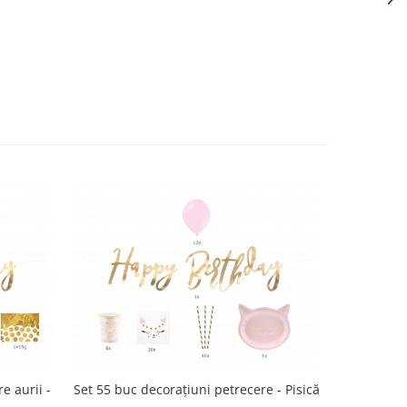
e aurii -
Set 55 buc decorațiuni petrecere - Pisică
Set deco