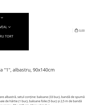
VEAL
0,00
TRU TORT
 ''1'', albastru, 90x140cm
are albastră, setul conține: baloane (33 buc), bandă de spumă
aie de hârtie (1 buc), baloane folie (5 buc) și 2,5 m de bandă