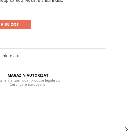
e aprox. 90 x 140 cm. Manual inclus.
A IN COS
informatii
MAGAZIN AUTORIZAT
omercializam doar produse legale cu
Certificare Europeana.