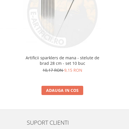
m
Artificii sparklers de mana - stelute de
Artificii 
brad 28 cm - set 10 buc
10,17 RON
9,15 RON
ADAUGA IN COS
SUPORT CLIENTI