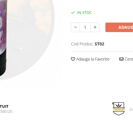
IN STOC
ADAUG
Cod Produs:
ST02
Adauga la Favorite
Cere 
TUIT
C
500 LEI