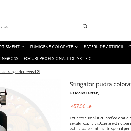
ERTISMENT
FUMIGENE COLORATE
BATERII DE ARTIFICII
G
 ENGROSS
FOCURI PROFESIONALE DE ARTIFICII
lbastra gender reveal 2l
Stingator pudra colora
Balloons Fantasy
457,56 Lei
Extinctor umplut cu praf colorat a
sexului copilului. Aceste extinctoar
extinctoare sunt făcute special pen