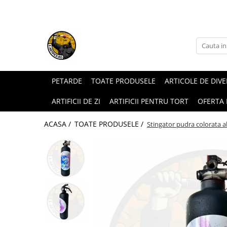
ARTICOLE DE DIVERTISMENT
FUMIGENE COLORATE
GENDER REVEAL
ARTICOLE DE PETRECERE
PETARDE
TOATE PRODUSELE
ARTICOLE DE DIV
ARTIFICII DE ZI
ARTIFICII PENTRU TORT
OFERTA
ACASA /
TOATE PRODUSELE /
Stingator pudra colorata a
Torte de stadion
Fumigene colorate gender reveal
Artificii de tort
Artificii gender reveal
Artificii sparklers
Baloane gender reveal
Artificii Tort Engros
Confetti / Pudra colorata gender
BALOANE