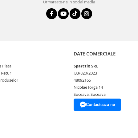
Urmareste-ne in social media
DATE COMERCIALE
 Plata
Sparctix SRL
e Retur
J33/820/2023
Produselor
48092165
Nicolae Iorga 14
Suceava, Suceava
Contacteaza-ne