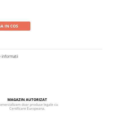
A IN COS
informatii
MAGAZIN AUTORIZAT
omercializam doar produse legale cu
Certificare Europeana.