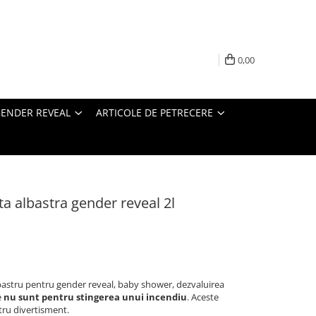
0,00
ENDER REVEAL
ARTICOLE DE PETRECERE
ta albastra gender reveal 2l
lbastru pentru gender reveal, baby shower, dezvaluirea
e
nu sunt pentru stingerea unui incendiu
. Aceste
tru divertisment.