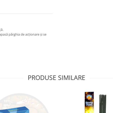
ță.
apasă pârghia de acționare și se
PRODUSE SIMILARE