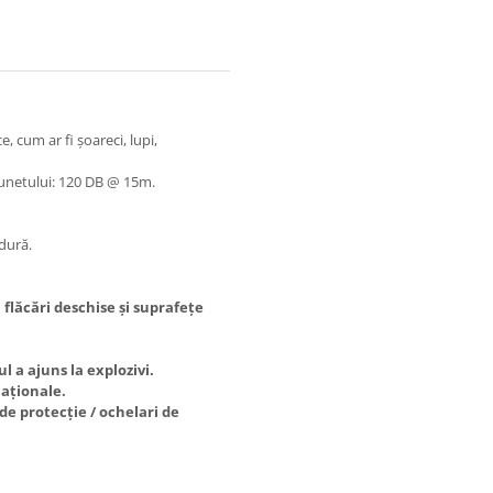
, cum ar fi șoareci, lupi,
l sunetului: 120 DB @ 15m.
ldură.
 flăcări deschise și suprafețe
 a ajuns la explozivi.
naționale.
e protecție / ochelari de