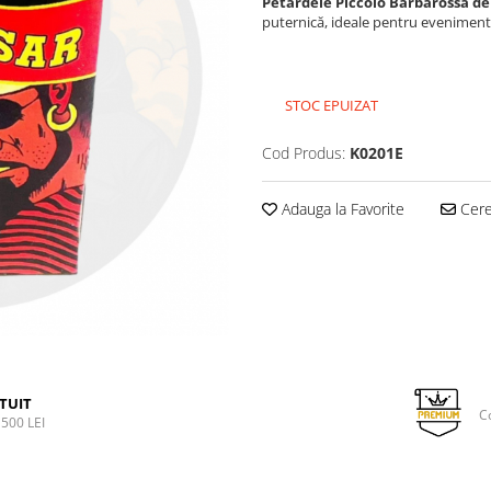
Petardele Piccolo Barbarossa de
puternică, ideale pentru evenimente
STOC EPUIZAT
Cod Produs:
K0201E
Adauga la Favorite
Cere 
TUIT
C
500 LEI