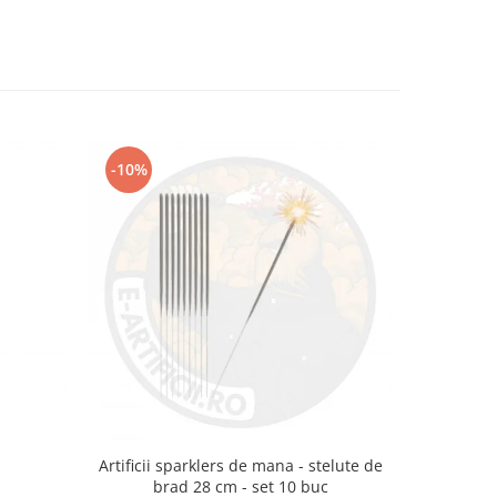
-10%
m
Artificii sparklers de mana - stelute de
Artificii 
brad 28 cm - set 10 buc