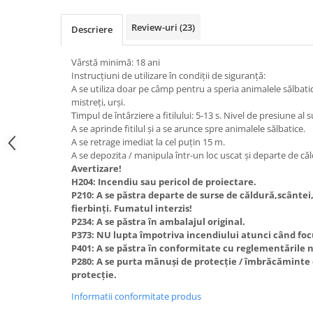
Review-uri
(23)
Descriere
Vârstă minimă: 18 ani
Instrucțiuni de utilizare în condiții de siguranță:
A se utiliza doar pe câmp pentru a speria animalele sălbatice
mistreți, urși.
Timpul de întârziere a fitilului: 5-13 s. Nivel de presiune a
A se aprinde fitilul și a se arunce spre animalele sălbatice.
A se retrage imediat la cel puțin 15 m.
A se depozita / manipula într-un loc uscat și departe de că
Avertizare!
H204: Incendiu sau pericol de proiectare.
P210: A se păstra departe de surse de căldură,scântei,
fierbinți. Fumatul interzis!
P234: A se păstra în ambalajul original.
P373: NU lupta împotriva incendiului atunci când focul
P401: A se păstra în conformitate cu reglementările 
P280: A se purta mănuși de protecție / îmbrăcăminte d
protecție.
Informatii conformitate produs