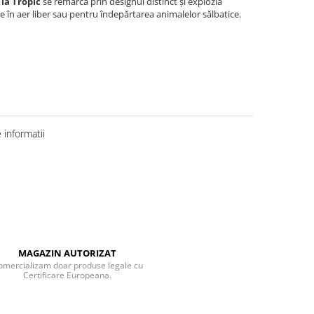
 la Tropic
se remarcă prin designul distinct și explozia
 în aer liber sau pentru îndepărtarea animalelor sălbatice.
informatii
MAGAZIN AUTORIZAT
omercializam doar produse legale cu
Certificare Europeana.