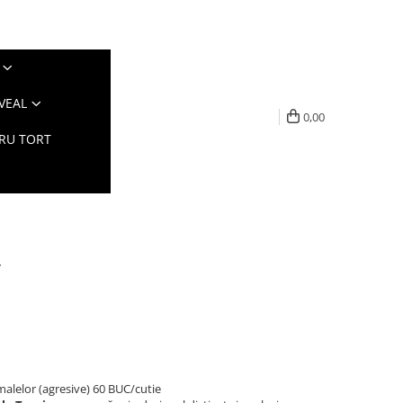
VEAL
0,00
TRU TORT
r
malelor (agresive) 60 BUC/cutie