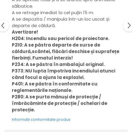
sălbatice.
A se retrage imediat la cel puțin 15 m.
A se depozita / manipula într-un loc uscat și
departe de căldură.
Avertizare!
H204: Incendiu sau pericol de proiectare.
P210: A se păstra departe de surse de
căldură,scântei, flăcări deschise și suprafețe
fierbinți. Fumatul interzis!
P234: A se păstra în ambalajul original.
P373: NU lupta împotriva incendiului atunci
când focul a ajuns la explozivi.
P401: A se păstra în conformitate cu
reglementările naționale.
P280: A se purta mănuși de protecție /
îmbrăcăminte de protecție / ochelari de
protecție.
Informatii conformitate produs