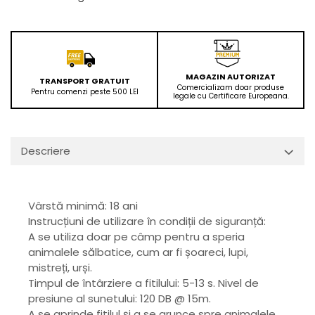
MAGAZIN AUTORIZAT
TRANSPORT GRATUIT
Comercializam doar produse
Pentru comenzi peste 500 LEI
legale cu Certificare Europeana.
Descriere
Vârstă minimă: 18 ani
Instrucțiuni de utilizare în condiții de siguranță:
A se utiliza doar pe câmp pentru a speria
animalele sălbatice, cum ar fi șoareci, lupi,
mistreți, urși.
Timpul de întârziere a fitilului: 5-13 s. Nivel de
presiune al sunetului: 120 DB @ 15m.
A se aprinde fitilul și a se arunce spre animalele