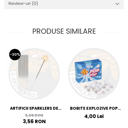
Review-uri
(0)
PRODUSE SIMILARE
-30%
ARTIFICII SPARKLERS DE
BOBITE EXPLOZIVE POP
MANA - STELUTE DE BRAD
POP
5,08 RON
4,00 Lei
16 CM - SET 10 BUC
3,56 RON