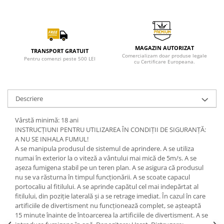
MAGAZIN AUTORIZAT
TRANSPORT GRATUIT
Comercializam doar produse legale
Pentru comenzi peste 500 LEI
cu Certificare Europeana.
Descriere
Vârstă minimă: 18 ani
INSTRUCȚIUNI PENTRU UTILIZAREA ÎN CONDIȚII DE SIGURANȚĂ:
A NU SE INHALA FUMUL!
A se manipula produsul de sistemul de aprindere. A se utiliza
numai în exterior la o viteză a vântului mai mică de 5m/s. A se
așeza fumigena stabil pe un teren plan. A se asigura că produsul
nu se va răsturna în timpul funcționării. A se scoate capacul
portocaliu al fitilului. A se aprinde capătul cel mai indepărtat al
fitilului, din poziție laterală și a se retrage imediat. În cazul în care
artificiile de divertisment nu funcționează complet, se așteaptă
15 minute înainte de întoarcerea la artificiile de divertisment. A se