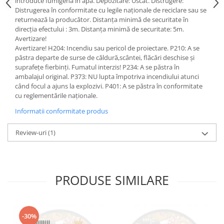
introduce fumigena în apă. Depozitare: Uscat. Distrugere:
Distrugerea în conformitate cu legile naționale de reciclare sau se
returnează la producător. Distanța minimă de securitate în
direcția efectului : 3m. Distanța minimă de securitate: 5m.
Avertizare!
Avertizare! H204: Incendiu sau pericol de proiectare. P210: A se
păstra departe de surse de căldură,scântei, flăcări deschise și
suprafețe fierbinți. Fumatul interzis! P234: A se păstra în
ambalajul original. P373: NU lupta împotriva incendiului atunci
când focul a ajuns la explozivi. P401: A se păstra în conformitate
cu reglementările naționale.
Informatii conformitate produs
Review-uri
(1)
PRODUSE SIMILARE
-30%