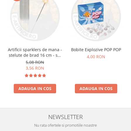
Artificii sparklers de mana -
Bobite Explozive POP POP
stelute de brad 16 cm - set
4,00 RON
10 buc
5,08 RON
3,56 RON
ADAUGA IN COS
ADAUGA IN COS
NEWSLETTER
Nu rata ofertele si promotiile noastre