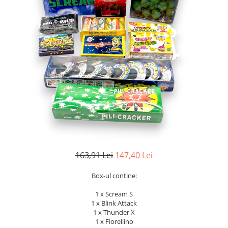
163,91 Lei
147,40 Lei
Box-ul contine:
1 x Scream S
1 x Blink Attack
1 x Thunder X
1 x Fiorellino