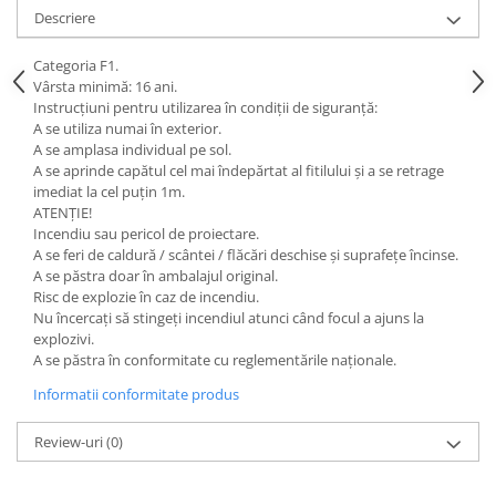
Descriere
Categoria F1.
Vârsta minimă: 16 ani.
Instrucțiuni pentru utilizarea în condiții de siguranță:
A se utiliza numai în exterior.
A se amplasa individual pe sol.
A se aprinde capătul cel mai îndepărtat al fitilului și a se retrage
imediat la cel puțin 1m.
ATENȚIE!
Incendiu sau pericol de proiectare.
A se feri de caldură / scântei / flăcări deschise și suprafețe încinse.
A se păstra doar în ambalajul original.
Risc de explozie în caz de incendiu.
Nu încercați să stingeți incendiul atunci când focul a ajuns la
explozivi.
A se păstra în conformitate cu reglementările naționale.
Informatii conformitate produs
Review-uri
(0)