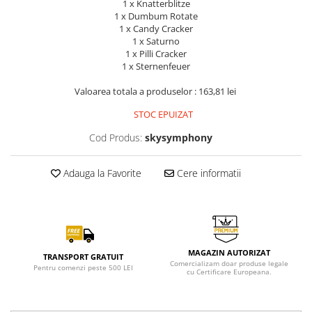
1 x Knatterblitze
1 x Dumbum Rotate
1 x Candy Cracker
1 x Saturno
1 x Pilli Cracker
1 x Sternenfeuer
Valoarea totala a produselor : 163,81 lei
STOC EPUIZAT
Cod Produs:
skysymphony
Adauga la Favorite
Cere informatii
MAGAZIN AUTORIZAT
TRANSPORT GRATUIT
Comercializam doar produse legale
Pentru comenzi peste 500 LEI
cu Certificare Europeana.