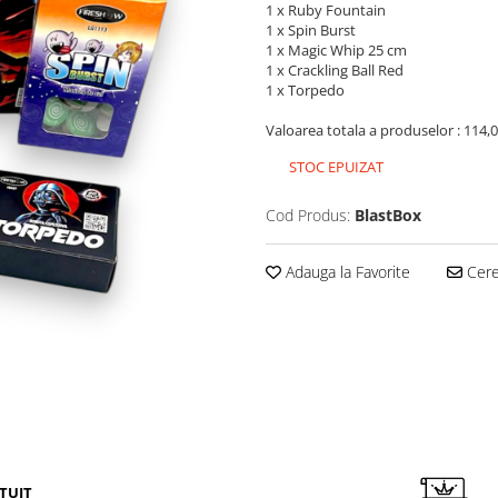
1 x Ruby Fountain
1 x Spin Burst
1 x Magic Whip 25 cm
1 x Crackling Ball Red
1 x Torpedo
Valoarea totala a produselor : 114,0
STOC EPUIZAT
Cod Produs:
BlastBox
Adauga la Favorite
Cere 
TUIT