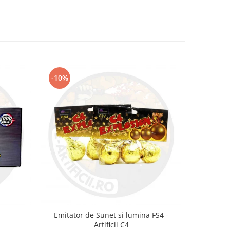
-10%
-9%
Emitator de Sunet si lumina FS4 -
To
Artificii C4
1