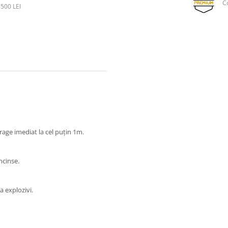
C
500 LEI
etrage imediat la cel puțin 1m.
încinse.
a explozivi.