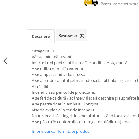
Pentru comenzi peste 
Review-uri
(0)
Descriere
Categoria F1.
Vârsta minimă: 16 ani.
Instrucțiuni pentru utilizarea în condiții de siguranță:
A se utiliza numai în exterior.
A se amplasa individual pe sol.
A se aprinde capătul cel mai îndepărtat al fitilului și a se r
ATENȚIE!
Incendiu sau pericol de proiectare.
A se feri de caldură / scântei / flăcări deschise și suprafețe 
A se păstra doar în ambalajul original.
Risc de explozie în caz de incendiu.
Nu încercați să stingeți incendiul atunci când focul a ajuns l
A se păstra în conformitate cu reglementările naționale.
Informatii conformitate produs