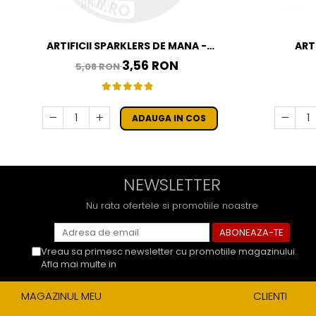
ARTIFICII SPARKLERS DE MANA -
ART
STELUTE DE BRAD 16 CM - SET 10 BUC
3,56 RON
5,08 RON
ADAUGA IN COS
NEWSLETTER
Nu rata ofertele si promotiile noastre
Vreau sa primesc newsletter cu promotiile magazinului.
Afla mai multe in
Politica de Confidentialitate
MAGAZINUL MEU
CLIENTI