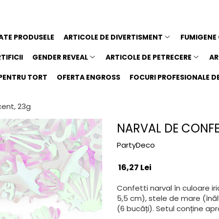
ATE PRODUSELE
ARTICOLE DE DIVERTISMENT
FUMIGENE
TIFICII
GENDER REVEAL
ARTICOLE DE PETRECERE
AR
I PENTRU TORT
OFERTA ENGROSS
FOCURI PROFESIONALE DE 
cent, 23g
NARVAL DE CONFET
PartyDeco
16,27 Lei
Confetti narval în culoare ir
5,5 cm), stele de mare (înă
(6 bucăți). Setul conține apr