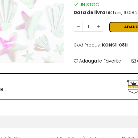
IN STOC
Data de livrare:
Luni, 10.08.
ADAUG
Cod Produs:
KONS1-081I
Adauga la Favorite
EI