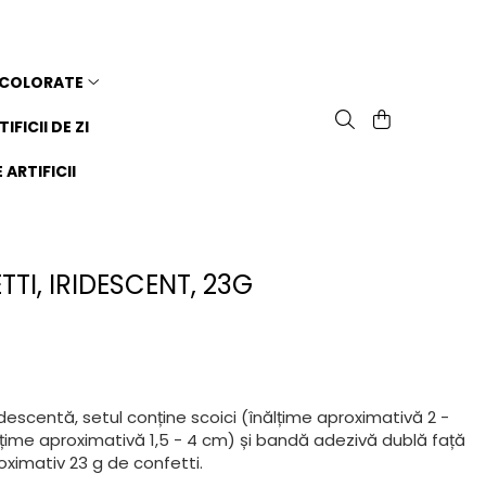
 COLORATE
TIFICII DE ZI
ARTIFICII
TI, IRIDESCENT, 23G
idescentă, setul conține scoici (înălțime aproximativă 2 -
lțime aproximativă 1,5 - 4 cm) și bandă adezivă dublă față
oximativ 23 g de confetti.