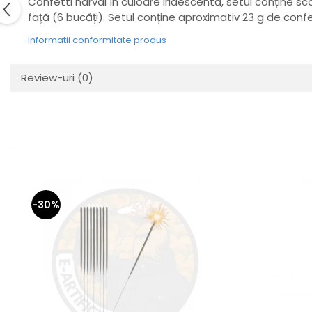
Confetti narval în culoare iridescentă, setul conține s
față (6 bucăți). Setul conține aproximativ 23 g de confe
Informatii conformitate produs
Review-uri
(0)
-30%