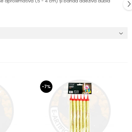
țime aproximativă 1,5 - 4 cm) și bandă adezivă dublă
-7%