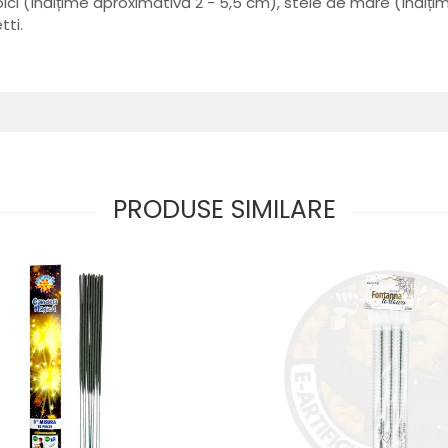
coici (înălțime aproximativă 2 - 5,5 cm), stele de mare (înăl
tti.
PRODUSE SIMILARE