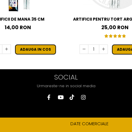
IFICII DE MANA 35 CM
ARTIFICII PENTRU TORT ARG
SET 4 BUC
14,00 RON
25,00 RON
ADAUGA IN COS
ADAUGA
SOCIAL
Urmareste-ne in social media
DATE COMERCIALE