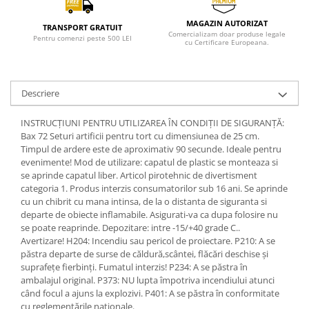
MAGAZIN AUTORIZAT
TRANSPORT GRATUIT
Comercializam doar produse legale
Pentru comenzi peste 500 LEI
cu Certificare Europeana.
Descriere
INSTRUCȚIUNI PENTRU UTILIZAREA ÎN CONDIȚII DE SIGURANȚĂ:
Bax 72 Seturi artificii pentru tort cu dimensiunea de 25 cm.
Timpul de ardere este de aproximativ 90 secunde. Ideale pentru
evenimente! Mod de utilizare: capatul de plastic se monteaza si
se aprinde capatul liber. Articol pirotehnic de divertisment
categoria 1. Produs interzis consumatorilor sub 16 ani. Se aprinde
cu un chibrit cu mana intinsa, de la o distanta de siguranta si
departe de obiecte inflamabile. Asigurati-va ca dupa folosire nu
se poate reaprinde. Depozitare: intre -15/+40 grade C..
Avertizare! H204: Incendiu sau pericol de proiectare. P210: A se
păstra departe de surse de căldură,scântei, flăcări deschise și
suprafețe fierbinți. Fumatul interzis! P234: A se păstra în
ambalajul original. P373: NU lupta împotriva incendiului atunci
când focul a ajuns la explozivi. P401: A se păstra în conformitate
cu reglementările naționale.