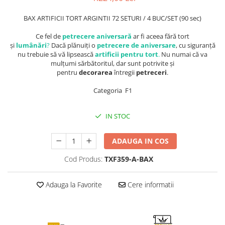
BAX ARTIFICII TORT ARGINTII 72 SETURI / 4 BUC/SET (90 sec)
Ce fel de
petrecere aniversară
ar fi aceea fără tort
și
lumânări
?
Dacă plănuiți o
petrecere de aniversare
, cu siguranță
nu trebuie să vă lipsească
artificii pentru tort
.
Nu numai că va
mulțumi sărbătoritul, dar sunt potrivite și
pentru
decorarea
întregii
petreceri
.
Categoria F1
IN STOC
ADAUGA IN COS
Cod Produs:
TXF359-A-BAX
Adauga la Favorite
Cere informatii