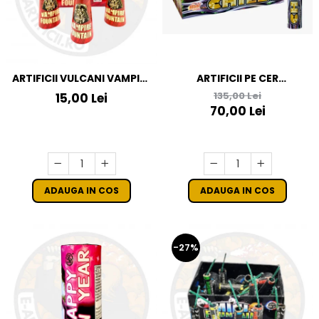
ARTIFICII VULCANI VAMPIRE
ARTIFICII PE CER
FOUNTAIN
MULTICOLORE - VULCAN
135,00 Lei
15,00 Lei
SINGLE SHOT CHILE
70,00 Lei
ADAUGA IN COS
ADAUGA IN COS
-27%