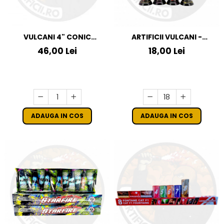
VULCANI 4" CONIC
ARTIFICII VULCANI -
FOUNTAIN
VAMPIRE STARS
46,00 Lei
18,00 Lei
ADAUGA IN COS
ADAUGA IN COS