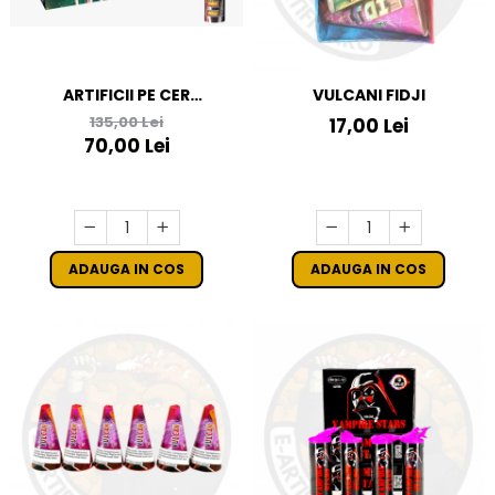
ARTIFICII PE CER
VULCANI FIDJI
MULTICOLORE - VULCAN
135,00 Lei
17,00 Lei
SINGLE SHOT IRAN
70,00 Lei
ADAUGA IN COS
ADAUGA IN COS