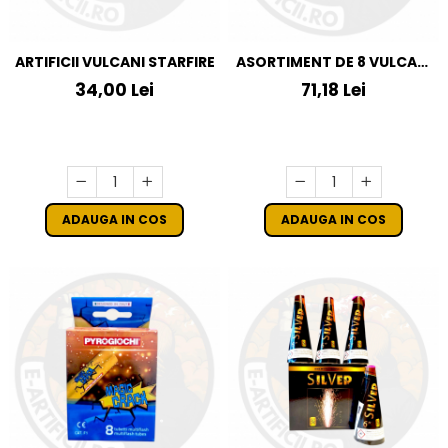
ARTIFICII VULCANI STARFIRE
ASORTIMENT DE 8 VULCANI
DE ARTIFICII
34,00 Lei
71,18 Lei
ADAUGA IN COS
ADAUGA IN COS