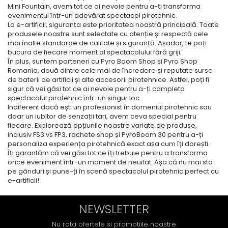
Mini Fountain, avem tot ce ai nevoie pentru a-ți transforma
evenimentul într-un adevărat spectacol pirotehnic.
La e-artificii, siguranța este prioritatea noastră principală. Toate
produsele noastre sunt selectate cu atenție și respectă cele
mai înalte standarde de calitate și siguranță. Așadar, te poți
bucura de fiecare moment al spectacolului fără griji.
În plus, suntem parteneri cu Pyro Boom Shop și Pyro Shop
Romania, două dintre cele mai de încredere și reputate surse
de baterii de artificii și alte accesorii pirotehnice. Astfel, poți fi
sigur că vei găsi tot ce ai nevoie pentru a-ți completa
spectacolul pirotehnic într-un singur loc.
Indiferent dacă ești un profesionist în domeniul pirotehnic sau
doar un iubitor de senzații tari, avem ceva special pentru
fiecare. Explorează opțiunile noastre variate de produse,
inclusiv FS3 vs FP3, rachete shop și PyroBoom 30 pentru a-ți
personaliza experiența pirotehnică exact așa cum îți dorești.
Îți garantăm că vei găsi tot ce îți trebuie pentru a transforma
orice eveniment într-un moment de neuitat. Așa că nu mai sta
pe gânduri și pune-ți în scenă spectacolul pirotehnic perfect cu
e-artificii!
NEWSLETTER
Nu rata ofertele si promotiile noastre