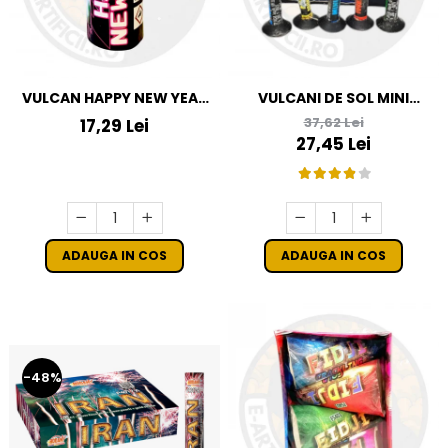
VULCAN HAPPY NEW YEAR
VULCANI DE SOL MINI
5.5"
FOUNTAIN - SET 20 BUC
37,62 Lei
17,29 Lei
27,45 Lei
ADAUGA IN COS
ADAUGA IN COS
-48%