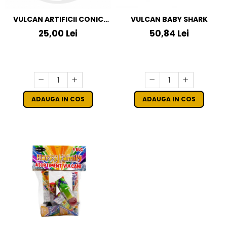
VULCAN ARTIFICII CONIC
VULCAN BABY SHARK
7.5"
25,00 Lei
50,84 Lei
ADAUGA IN COS
ADAUGA IN COS