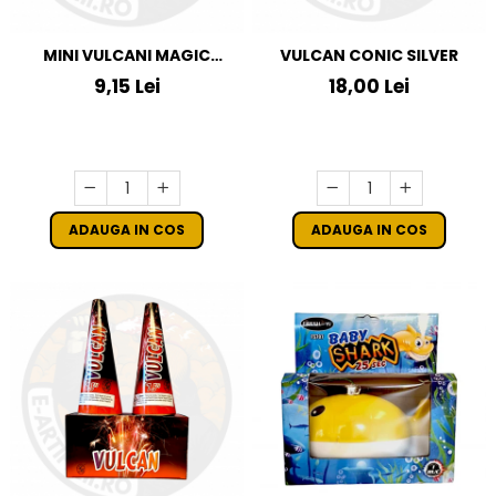
MINI VULCANI MAGIC
VULCAN CONIC SILVER
CRACK
9,15 Lei
18,00 Lei
ADAUGA IN COS
ADAUGA IN COS