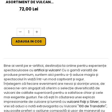
ASORTIMENT DE VULCANI
HAPPY FAMILY (9 BUCATI)
72,00 Lei
ADAUGA IN COS
Bine ai venit pe e-artificii, destinația ta online pentru experiențe
spectaculoase cu
artificii și vulcani!
Cu o gamă variată de
produse premium, suntem aici pentru a-ți aduce magia și
spectacolul în viață într-un mod captivant și sigur.
Înțelegem că fiecare eveniment are nevoi și dorințe unice, de
aceea ne-am angajat să oferim o selecție diversificată de
vulcani de calitate superioară pentru a satisface chiar și cele
mai exigente gusturi. Fie că ești în căutarea unei explozii
impresionante de culoare și lumină cu
vulcanii Fidji
și
Silver
, sau
vrei să aduci o notă extravaganta cu Vulcanii "
100 de Trandafiri
",
sau poate preferi o opțiune compactă și ușor de manevrat cu