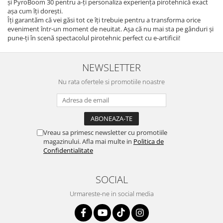
și PyroBoom 30 pentru a-ți personaliza experiența pirotehnică exact
așa cum îți dorești.
Îți garantăm că vei găsi tot ce îți trebuie pentru a transforma orice
eveniment într-un moment de neuitat. Așa că nu mai sta pe gânduri și
pune-ți în scenă spectacolul pirotehnic perfect cu e-artificii!
NEWSLETTER
Nu rata ofertele si promotiile noastre
Vreau sa primesc newsletter cu promotiile
magazinului. Afla mai multe in
Politica de
Confidentialitate
SOCIAL
Urmareste-ne in social media