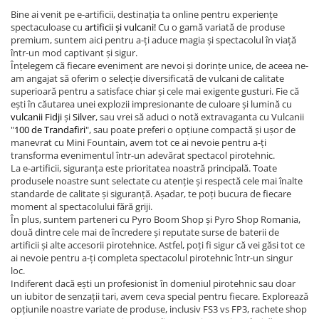
Bine ai venit pe e-artificii, destinația ta online pentru experiențe
spectaculoase cu
artificii și vulcani!
Cu o gamă variată de produse
premium, suntem aici pentru a-ți aduce magia și spectacolul în viață
într-un mod captivant și sigur.
Înțelegem că fiecare eveniment are nevoi și dorințe unice, de aceea ne-
am angajat să oferim o selecție diversificată de vulcani de calitate
superioară pentru a satisface chiar și cele mai exigente gusturi. Fie că
ești în căutarea unei explozii impresionante de culoare și lumină cu
vulcanii Fidji
și
Silver
, sau vrei să aduci o notă extravaganta cu Vulcanii
"
100 de Trandafiri
", sau poate preferi o opțiune compactă și ușor de
manevrat cu Mini Fountain, avem tot ce ai nevoie pentru a-ți
transforma evenimentul într-un adevărat spectacol pirotehnic.
La e-artificii, siguranța este prioritatea noastră principală. Toate
produsele noastre sunt selectate cu atenție și respectă cele mai înalte
standarde de calitate și siguranță. Așadar, te poți bucura de fiecare
moment al spectacolului fără griji.
În plus, suntem parteneri cu Pyro Boom Shop și Pyro Shop Romania,
două dintre cele mai de încredere și reputate surse de baterii de
artificii și alte accesorii pirotehnice. Astfel, poți fi sigur că vei găsi tot ce
ai nevoie pentru a-ți completa spectacolul pirotehnic într-un singur
loc.
Indiferent dacă ești un profesionist în domeniul pirotehnic sau doar
un iubitor de senzații tari, avem ceva special pentru fiecare. Explorează
opțiunile noastre variate de produse, inclusiv FS3 vs FP3, rachete shop