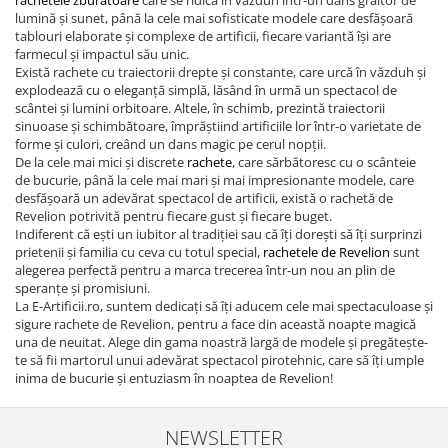
rachetele zburătoare
care se ridică în văzduh într-un dans grăitor de
lumină și sunet, până la cele mai sofisticate modele care desfășoară
tablouri elaborate și complexe de artificii, fiecare variantă își are
farmecul și impactul său unic.
Există rachete cu traiectorii drepte și constante, care urcă în văzduh și
explodează cu o eleganță simplă, lăsând în urmă un spectacol de
scântei și lumini orbitoare. Altele, în schimb, prezintă traiectorii
sinuoase și schimbătoare, împrăștiind artificiile lor într-o varietate de
forme și culori, creând un dans magic pe cerul nopții.
De la cele mai mici și discrete
rachete
, care sărbătoresc cu o scânteie
de bucurie, până la cele mai mari și mai impresionante modele, care
desfășoară un adevărat spectacol de artificii, există o rachetă de
Revelion potrivită pentru fiecare gust și fiecare buget.
Indiferent că ești un iubitor al tradiției sau că îți dorești să îți surprinzi
prietenii și familia cu ceva cu totul special,
rachetele de Revelion
sunt
alegerea perfectă pentru a marca trecerea într-un nou an plin de
speranțe și promisiuni.
La E-Artificii.ro, suntem dedicați să îți aducem cele mai spectaculoase și
sigure rachete de Revelion, pentru a face din această noapte magică
una de neuitat. Alege din gama noastră largă de modele și pregătește-
te să fii martorul unui adevărat spectacol pirotehnic, care să îți umple
inima de bucurie și entuziasm în noaptea de Revelion!
NEWSLETTER