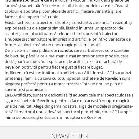
rachetele zburătoare
care se ridică în văzduh într-un dans grăitor de
lumină și sunet, până la cele mai sofisticate modele care desfășoară
tablouri elaborate și complexe de artificii, fiecare variantă își are
farmecul și impactul său unic.
Există rachete cu traiectorii drepte și constante, care urcă în văzduh și
explodează cu o eleganță simplă, lăsând în urmă un spectacol de
scântei și lumini orbitoare. Altele, în schimb, prezintă traiectorii
sinuoase și schimbătoare, împrăștiind artificiile lor într-o varietate de
forme și culori, creând un dans magic pe cerul nopții.
De la cele mai mici și discrete
rachete
, care sărbătoresc cu o scânteie
de bucurie, până la cele mai mari și mai impresionante modele, care
desfășoară un adevărat spectacol de artificii, există o rachetă de
Revelion potrivită pentru fiecare gust și fiecare buget.
Indiferent că ești un iubitor al tradiției sau că îți dorești să îți surprinzi
prietenii și familia cu ceva cu totul special,
rachetele de Revelion
sunt
alegerea perfectă pentru a marca trecerea într-un nou an plin de
speranțe și promisiuni.
La E-Artificii.ro, suntem dedicați să îți aducem cele mai spectaculoase și
sigure rachete de Revelion, pentru a face din această noapte magică
una de neuitat. Alege din gama noastră largă de modele și pregătește-
te să fii martorul unui adevărat spectacol pirotehnic, care să îți umple
inima de bucurie și entuziasm în noaptea de Revelion!
NEWSLETTER