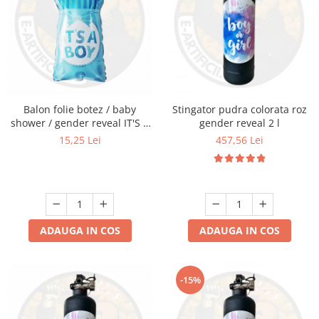
Balon folie botez / baby
Stingator pudra colorata roz
shower / gender reveal IT'S A
gender reveal 2 l
BOY 37x75.5CM
15,25 Lei
457,56 Lei
ADAUGA IN COS
ADAUGA IN COS
-15%