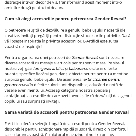
distracție într-un decor de vis, transformând acest moment într-o
amintire dragă pentru totdeauna.
Cum să alegi accesoriile pentru petrecerea Gender Reveal?
O petrecere reușită de dezvăluire a genului bebelușului necesită idei
creative, invitați pregătiți pentru distracție și accesoriile potrivite. Dacă
vă lipsește inspirația în privința accesoriilor, E-Artificii este sursa
voastră de inspirație!
Pentru organizarea unei petreceri de
Gender Reveal
, sunt necesare
diverse accesorii cu mesaje și articole pentru servit masa. Pe site-ul
nostru veți găsi
fumigene
,
artificii
și
baloane
colorate în diferite
nuanțe, specifice fiecărui gen, dar și obiecte neutre pentru a menține
surpriza genului bebelușului. De asemenea,
extinctoarele pentru
gender reveal
în diferite culori sunt disponibile, aducând o notă de
veselie evenimentului. Accesați categoria noastră specială și
achiziționați accesoriile de care aveți nevoie, fie că dezvăluiți deja genul
copilului sau surprizați invitații.
Gama variată de accesorii pentru petrecerea Gender Reveal
E-Artificii oferă o selecție bogată de accesorii pentru Gender Reveal,
disponibile pentru achiziționare rapidă și ușoară, direct din confortul
casei dumneavoastră. Cu ajutorul magazinului nostru online,