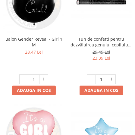
Tun de confetti pentru
Balon Gender Reveal - Girl 1
dezvăluirea genului copilului -
M
Ready to Pop, albastru, 60cm
29,49 Lei
28,47 Lei
23,39 Lei
ADAUGA IN COS
ADAUGA IN COS