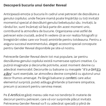
Descoperă bucuria unui Gender Reveal
Anticipează emoția și bucuria în cadrul unei petreceri de dezvăluire a
genului copilului, unde fiecare mamă poate împărtăși cu toți invitații
momentul special al dezvăluirii genului bebelușului său. Invitații, la
rândul lor, sunt încântați să facă parte din acest moment unic,
contribuind la atmosfera de bucurie. Organizarea unei astfel de
petreceri este crucială, având în vedere că se vor realiza fotografii și
înregistrări video care vor însoți amintirile pentru totdeauna. Pentru a
asigura succesul evenimentului, alegeți accesorii special concepute
pentru Gender Reveal disponibile pe site-ul nostru.
Petrecerile Gender Reveal devin tot mai populare, iar pentru
dezvăluirea genului copilului există numeroase opțiuni creative. Cu
puțină imaginație și decorurile potrivite, acest moment devine cu
adevărat memorabil. Decorurile cu baloane cu mesajele "
It's a Girl
/
It's
a Boy
" sunt esențiale, iar atmosfera devine completă cu ajutorul unui
decor frumos amenajat. Pe lângă baloane și
confetti
, care aduc
elementul surpriză, puteți adăuga ghirlande și bannere simpatice,
precum și accesorii pentru servirea mesei.
Pe
E-Artificii.ro
găsiți mereu cele mai noi tendințe în materie de
decoruri pentru petreceri, care vă vor surprinde plăcut invitații.
Petrecerea Gender Reveal va fi cu adevărat specială și plină de