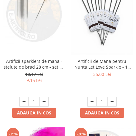
Artificii sparklers de mana -
Artificii de Mana pentru
stelute de brad 28 cm - set 10
Nunta Let Love Sparkle - 10
buc
bucati
10,17 Lei
35,00 Lei
9,15 Lei
ADAUGA IN COS
ADAUGA IN COS
-35%
-26%