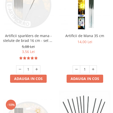
Artificii sparklers de mana -
Artificii de Mana 35 cm
stelute de brad 16 cm - set 10
14,00 Lei
buc
5,08 Lei
3,56 Lei
ADAUGA IN COS
ADAUGA IN COS
-10%