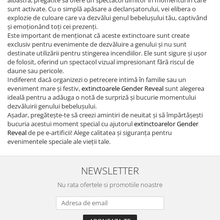
albastra, pregătite să ofere un spectacol uimitor în momentul în care
sunt activate. Cu o simplă apăsare a declanșatorului, vei elibera o
explozie de culoare care va dezvălui genul bebelușului tău, captivând
și emoționând toți cei prezenți.
Este important de menționat că aceste extinctoare sunt create
exclusiv pentru evenimente de dezvăluire a genului și nu sunt
destinate utilizării pentru stingerea incendiilor. Ele sunt sigure și ușor
de folosit, oferind un spectacol vizual impresionant fără riscul de
daune sau pericole.
Indiferent dacă organizezi o petrecere intimă în familie sau un
eveniment mare și festiv,
extinctoarele Gender Reveal
sunt alegerea
ideală pentru a adăuga o notă de surpriză și bucurie momentului
dezvăluirii genului bebelușului.
Așadar, pregătește-te să creezi amintiri de neuitat și să împărtășești
bucuria acestui moment special cu ajutorul
extinctoarelor Gender
Reveal
de pe e-artificii! Alege calitatea și siguranța pentru
evenimentele speciale ale vieții tale.
NEWSLETTER
Nu rata ofertele si promotiile noastre