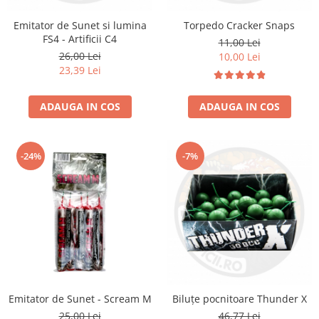
Emitator de Sunet si lumina
Torpedo Cracker Snaps
FS4 - Artificii C4
11,00 Lei
26,00 Lei
10,00 Lei
23,39 Lei
ADAUGA IN COS
ADAUGA IN COS
-24%
-7%
Emitator de Sunet - Scream M
Biluțe pocnitoare Thunder X
25,00 Lei
46,77 Lei