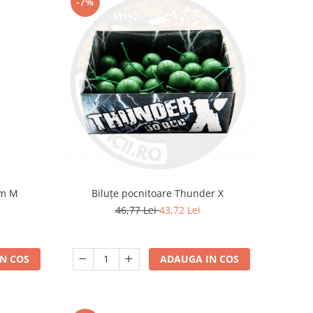
-7%
am M
Biluțe pocnitoare Thunder X
46,77 Lei
43,72 Lei
N COS
ADAUGA IN COS