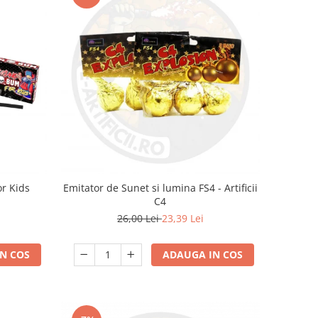
r Kids
Emitator de Sunet si lumina FS4 - Artificii
C4
26,00 Lei
23,39 Lei
N COS
ADAUGA IN COS