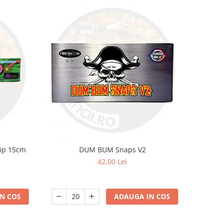
hip 15cm
DUM BUM Snaps V2
42,00 Lei
N COS
ADAUGA IN COS