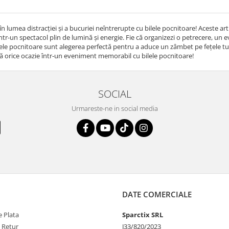
în lumea distracției și a bucuriei neîntrerupte cu bilele pocnitoare! Aceste art
r-un spectacol plin de lumină și energie. Fie că organizezi o petrecere, un 
ilele pocnitoare sunt alegerea perfectă pentru a aduce un zâmbet pe fețele t
 orice ocazie într-un eveniment memorabil cu bilele pocnitoare!
SOCIAL
Urmareste-ne in social media
DATE COMERCIALE
 Plata
Sparctix SRL
e Retur
J33/820/2023