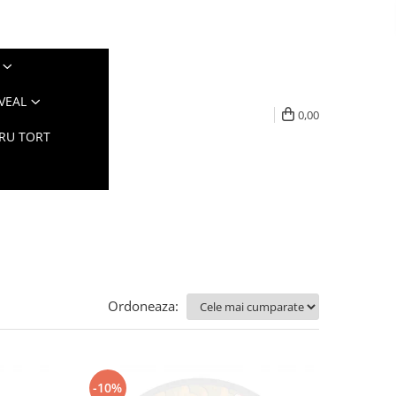
VEAL
0,00
TRU TORT
Ordoneaza:
-10%