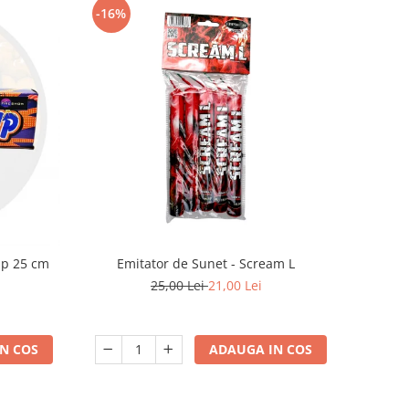
-16%
ip 25 cm
Emitator de Sunet - Scream L
25,00 Lei
21,00 Lei
N COS
ADAUGA IN COS