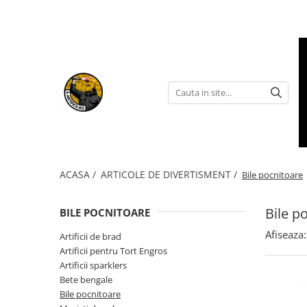
ARTICOLE DE DIVERTISMENT
FUMIGENE COLORATE
GENDER REVEAL
ARTICOLE DE PETRECERE
ACASA /
ARTICOLE DE DIVERTISMENT /
Bile pocnitoare
Bile p
BILE POCNITOARE
Afiseaza:
Artificii de brad
Torte de stadion
Fumigene colorate gender reveal
Artificii de tort
Artificii pentru Tort Engros
Artificii gender reveal
Artificii sparklers
Artificii sparklers
Bete bengale
Baloane gender reveal
Artificii Tort Engros
Bile pocnitoare
Confetti / Pudra colorata gender
BALOANE