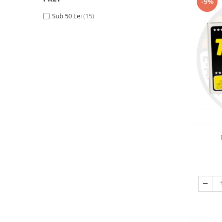
-9%
LeBaron
(2)
Sub 50 Lei
(15)