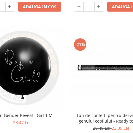
ADAUGA I
ADAUGA IN COS
-21%
n Gender Reveal - Girl 1 M
Tun de confetti pentru dezv
genului copilului - Ready t
28,47 Lei
albastru, 60cm
29,49 Lei
23,39 Lei