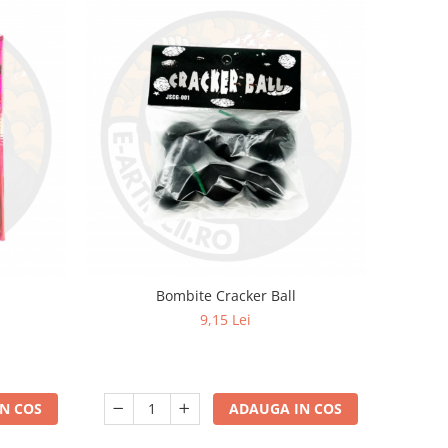
Bombite Cracker Ball
9,15 Lei
N COS
ADAUGA IN COS