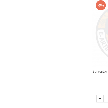
-9%
Stingator