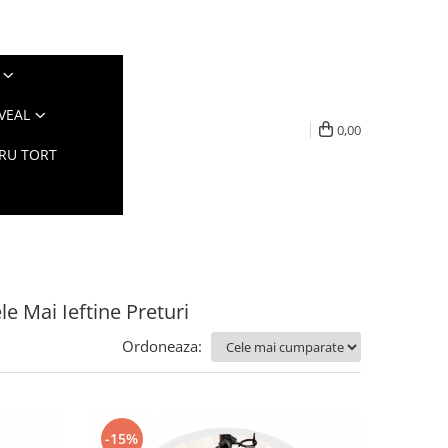
VEAL
0,00
TRU TORT
le Mai Ieftine Preturi
Ordoneaza:
-15%