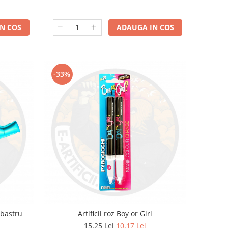
N COS
ADAUGA IN COS
-33%
lbastru
Artificii roz Boy or Girl
15,25 Lei
10,17 Lei