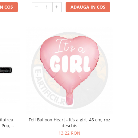
N COS
ADAUGA IN COS
ăluirea
Foil Balloon Heart - It's a girl, 45 cm, roz
o Pop,
deschis
13,22 RON