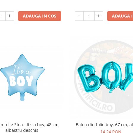
ADAUGA IN COS
ADAUGA I
n folie Stea - It's a boy, 48 cm,
Balon din folie boy, 67 cm, a
albastru deschis
14,24 RON