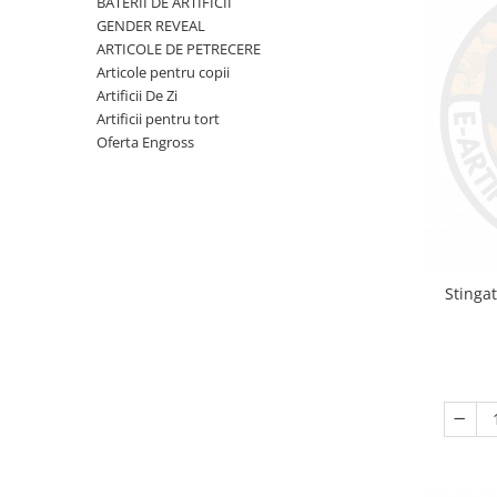
BATERII DE ARTIFICII
reveal
GENDER REVEAL
Artificii de brad
Confetti
ARTICOLE DE PETRECERE
Extinctoare gender reveal
Artificii pentru Tort Engros
Lumanari
Articole pentru copii
Artificii De Zi
Artificii sparklers
Pinata
Artificii pentru tort
Bete bengale
Seturi complete Petreceri
Oferta Engross
Bile pocnitoare
Moristi de sol
Stroboscoape
Vulcani
Stinga