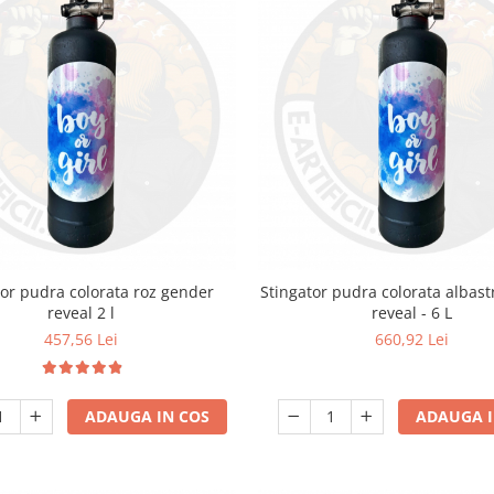
tor pudra colorata roz gender
Stingator pudra colorata albas
reveal 2 l
reveal - 6 L
457,56 Lei
660,92 Lei
ADAUGA IN COS
ADAUGA I