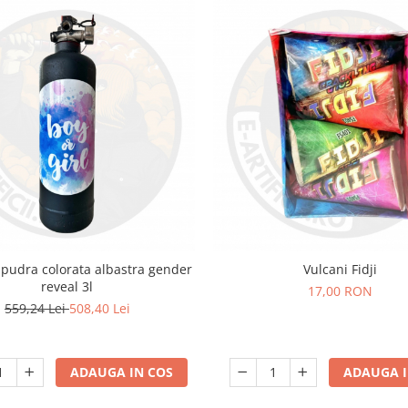
 pudra colorata albastra gender
Vulcani Fidji
reveal 3l
17,00 RON
559,24 Lei
508,40 Lei
ADAUGA IN COS
ADAUGA I