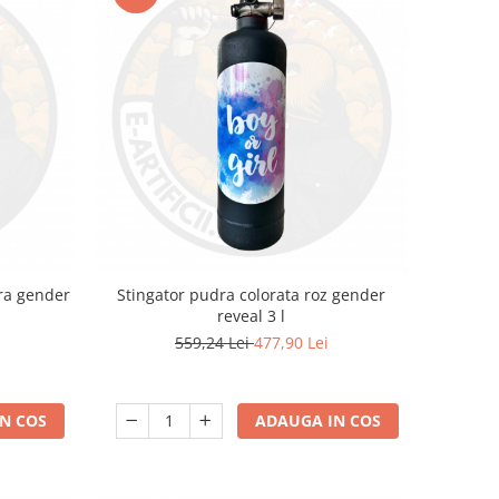
tra gender
Stingator pudra colorata roz gender
reveal 3 l
559,24 Lei
477,90 Lei
N COS
ADAUGA IN COS