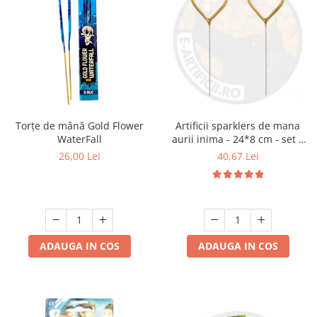
Torțe de mână Gold Flower
Artificii sparklers de mana
WaterFall
aurii inima - 24*8 cm - set 5
buc
26,00 Lei
40,67 Lei
ADAUGA IN COS
ADAUGA IN COS