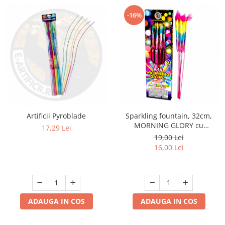
-16%
Artificii Pyroblade
Sparkling fountain, 32cm,
MORNING GLORY cu
17,29 Lei
CRACKLING 6 buc
19,00 Lei
16,00 Lei
ADAUGA IN COS
ADAUGA IN COS