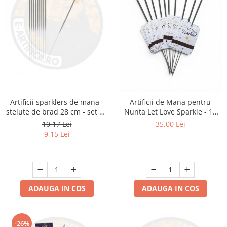
Artificii sparklers de mana -
Artificii de Mana pentru
stelute de brad 28 cm - set 10
Nunta Let Love Sparkle - 10
buc
bucati
10,17 Lei
35,00 Lei
9,15 Lei
ADAUGA IN COS
ADAUGA IN COS
-26%