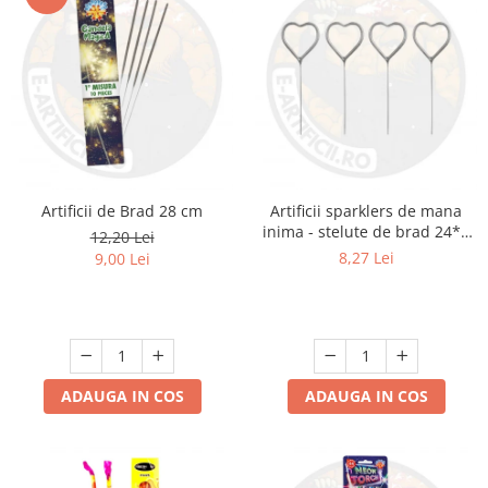
Artificii de Brad 28 cm
Artificii sparklers de mana
inima - stelute de brad 24*8
12,20 Lei
cm - set 5 buc
8,27 Lei
9,00 Lei
ADAUGA IN COS
ADAUGA IN COS