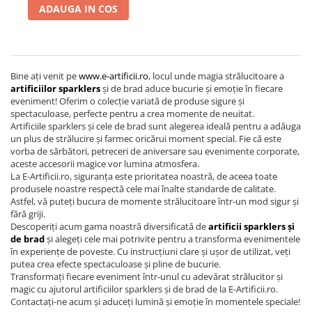
ADAUGA IN COS
Bine ați venit pe
www.e-artificii.ro
, locul unde magia strălucitoare a
artificiilor sparklers
și de brad aduce bucurie și emoție în fiecare
eveniment! Oferim o colecție variată de produse sigure și
spectaculoase, perfecte pentru a crea momente de neuitat.
Artificiile sparklers și cele de brad sunt alegerea ideală pentru a adăuga
un plus de strălucire și farmec oricărui moment special. Fie că este
vorba de sărbători, petreceri de aniversare sau evenimente corporate,
aceste accesorii magice vor lumina atmosfera.
La E-Artificii.ro, siguranța este prioritatea noastră, de aceea toate
produsele noastre respectă cele mai înalte standarde de calitate.
Astfel, vă puteți bucura de momente strălucitoare într-un mod sigur și
fără griji.
Descoperiți acum gama noastră diversificată de
artificii sparklers și
de brad
și alegeți cele mai potrivite pentru a transforma evenimentele
în experiențe de poveste. Cu instrucțiuni clare și ușor de utilizat, veți
putea crea efecte spectaculoase și pline de bucurie.
Transformați fiecare eveniment într-unul cu adevărat strălucitor și
magic cu ajutorul artificiilor sparklers și de brad de la E-Artificii.ro.
Contactați-ne acum și aduceți lumină și emoție în momentele speciale!