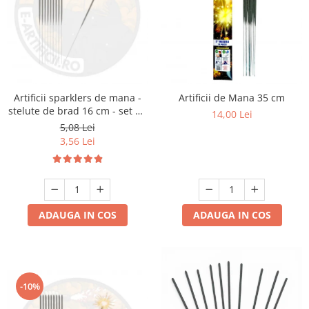
Artificii sparklers de mana -
Artificii de Mana 35 cm
stelute de brad 16 cm - set 10
14,00 Lei
buc
5,08 Lei
3,56 Lei
ADAUGA IN COS
ADAUGA IN COS
-10%