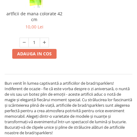
artficii de mana colorate 42
cm
10,00 Lei
ADAUGA IN COS
Bun venit în lumea captivantă a artificiilor de brad/sparklers!
Indiferent de ocazie - fie că este vorba despre o zi aniversară, o nuntă
de vis sau un botez plin de emoții - aceste artificii aduc o notă de
magie și eleganță fiecărui moment special. Cu strălucirea lor fascinantă
și scânteierea plină de viață, artificiile de brad/sparklers sunt alegerea
perfectă pentru a crea atmosfera potrivită pentru orice eveniment
memorabil. Alegeți dintr-o varietate de modele și nuanțe și
transformați-vă evenimentul într-un spectacol de lumină și bucurie.
Bucurați-vă de clipele unice și pline de strălucire alături de artificiile
noastre de brad/sparklers!