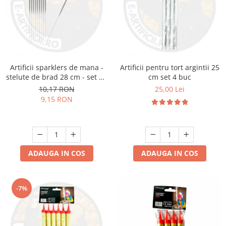
Artificii sparklers de mana -
Artificii pentru tort argintii 25
stelute de brad 28 cm - set 10
cm set 4 buc
buc
10,17 RON
25,00 Lei
9,15 RON
ADAUGA IN COS
ADAUGA IN COS
-7%