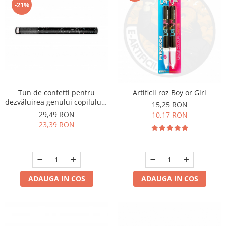
-21%
Tun de confetti pentru
Artificii roz Boy or Girl
dezvăluirea genului copilului -
15,25 RON
Ready to Pop, albastru, 60cm
29,49 RON
10,17 RON
23,39 RON
ADAUGA IN COS
ADAUGA IN COS