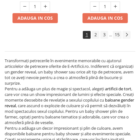
ADAUGA IN COS
ADAUGA IN COS
1
2
3
15
...
Transformați petrecerile în evenimente memorabile cu ajutorul
articolelor de petrecere oferite de E-Artificii.ro. Indiferent că organizați
un gender reveal, un baby shower sau orice alt tip de petrecere, avem
tot ce aveți nevoie pentru a crea o atmosferă plină de bucurie și
surprize.
Pentru a adăuga un plus de magie și spectacol, alegeți
artificii de tort
,
care vor crea un show impresionant de lumini și efecte speciale. Creați
momente deosebite de revelație a sexului copilului cu
baloane gender
reveal
, care ascund o explozie de culoare și vă permit să dezvăluiți în
mod spectaculos sexul copilului. Pentru un baby shower plin de
farmec, optați pentru baloane tematice și adorabile, care vor crea o
atmosferă plină de veselie.
Pentru a adăuga un decor impresionant și plin de culoare, avem
disponibile baloane pentru baby shower și alte evenimente speciale.
Creați aranjamente unice și atrăgătoare, care vor încânta invitații.