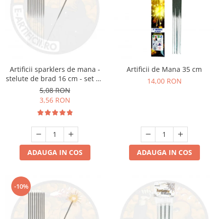
Artificii sparklers de mana -
Artificii de Mana 35 cm
stelute de brad 16 cm - set 10
14,00 RON
buc
5,08 RON
3,56 RON
ADAUGA IN COS
ADAUGA IN COS
-10%