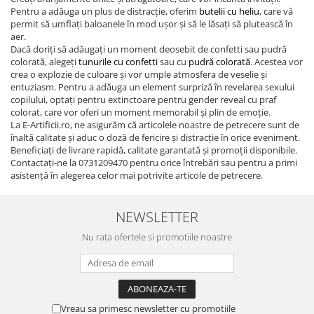
Pentru a adăuga un plus de distracție, oferim
butelii cu heliu
, care vă
permit să umflați baloanele în mod ușor și să le lăsați să plutească în
aer.
Dacă doriți să adăugați un moment deosebit de confetti sau pudră
colorată, alegeți
tunurile cu confetti
sau cu
pudră colorată
. Acestea vor
crea o explozie de culoare și vor umple atmosfera de veselie și
entuziasm. Pentru a adăuga un element surpriză în revelarea sexului
copilului, optați pentru extinctoare pentru gender reveal cu praf
colorat, care vor oferi un moment memorabil și plin de emoție.
La E-Artificii.ro, ne asigurăm că articolele noastre de petrecere sunt de
înaltă calitate și aduc o doză de fericire și distracție în orice eveniment.
Beneficiați de livrare rapidă, calitate garantată și promoții disponibile.
Contactați-ne la 0731209470 pentru orice întrebări sau pentru a primi
asistență în alegerea celor mai potrivite articole de petrecere.
NEWSLETTER
Nu rata ofertele si promotiile noastre
Vreau sa primesc newsletter cu promotiile