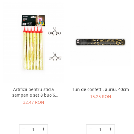
Artificii pentru sticla
Tun de confetti, auriu, 40cm
sampanie set 8 buc(6
15,25 RON
artificii+2cleme)
32,47 RON