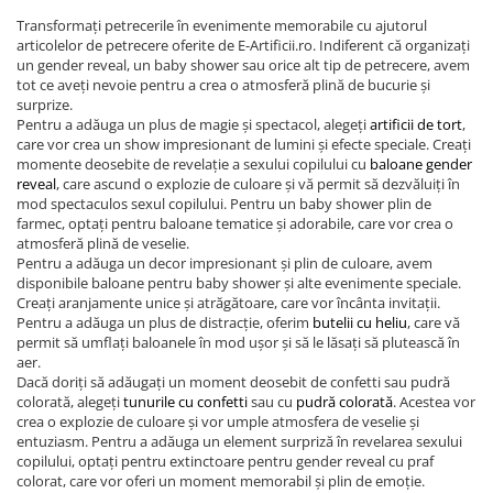
Transformați petrecerile în evenimente memorabile cu ajutorul
articolelor de petrecere oferite de E-Artificii.ro. Indiferent că organizați
un gender reveal, un baby shower sau orice alt tip de petrecere, avem
tot ce aveți nevoie pentru a crea o atmosferă plină de bucurie și
surprize.
Pentru a adăuga un plus de magie și spectacol, alegeți
artificii de tort
,
care vor crea un show impresionant de lumini și efecte speciale. Creați
momente deosebite de revelație a sexului copilului cu
baloane gender
reveal
, care ascund o explozie de culoare și vă permit să dezvăluiți în
mod spectaculos sexul copilului. Pentru un baby shower plin de
farmec, optați pentru baloane tematice și adorabile, care vor crea o
atmosferă plină de veselie.
Pentru a adăuga un decor impresionant și plin de culoare, avem
disponibile baloane pentru baby shower și alte evenimente speciale.
Creați aranjamente unice și atrăgătoare, care vor încânta invitații.
Pentru a adăuga un plus de distracție, oferim
butelii cu heliu
, care vă
permit să umflați baloanele în mod ușor și să le lăsați să plutească în
aer.
Dacă doriți să adăugați un moment deosebit de confetti sau pudră
colorată, alegeți
tunurile cu confetti
sau cu
pudră colorată
. Acestea vor
crea o explozie de culoare și vor umple atmosfera de veselie și
entuziasm. Pentru a adăuga un element surpriză în revelarea sexului
copilului, optați pentru extinctoare pentru gender reveal cu praf
colorat, care vor oferi un moment memorabil și plin de emoție.