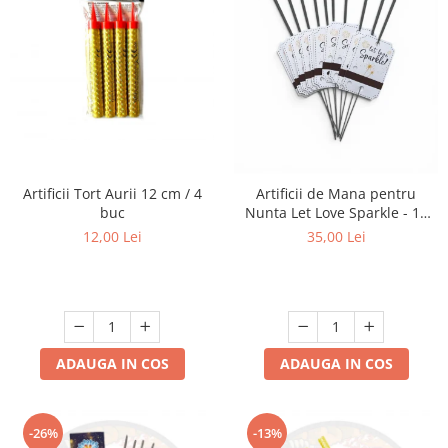
Artificii Tort Aurii 12 cm / 4
Artificii de Mana pentru
buc
Nunta Let Love Sparkle - 10
bucati
12,00 Lei
35,00 Lei
ADAUGA IN COS
ADAUGA IN COS
-26%
-13%