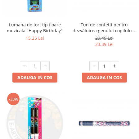
Lumana de tort tip floare
Tun de confetti pentru
muzicala "Happy Birthday"
dezvăluirea genului copilului -
Ready to Pop, albastru, 60cm
15,25 Lei
29,49 Lei
23,39 Lei
ADAUGA IN COS
ADAUGA IN COS
-33%