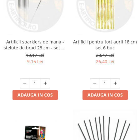
Artificii sparklers de mana -
Artificii pentru tort aurii 18 cm
stelute de brad 28 cm - set 10
set 6 buc
buc
10,17 Lei
28,47 Lei
9,15 Lei
26,40 Lei
ADAUGA IN COS
ADAUGA IN COS