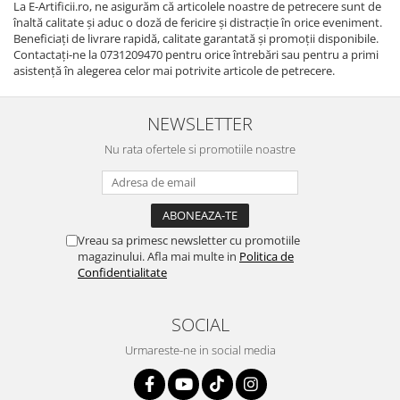
La E-Artificii.ro, ne asigurăm că articolele noastre de petrecere sunt de
înaltă calitate și aduc o doză de fericire și distracție în orice eveniment.
Beneficiați de livrare rapidă, calitate garantată și promoții disponibile.
Contactați-ne la 0731209470 pentru orice întrebări sau pentru a primi
asistență în alegerea celor mai potrivite articole de petrecere.
NEWSLETTER
Nu rata ofertele si promotiile noastre
Vreau sa primesc newsletter cu promotiile
magazinului. Afla mai multe in
Politica de
Confidentialitate
SOCIAL
Urmareste-ne in social media