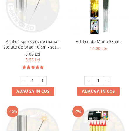
Artificii sparklers de mana -
Artificii de Mana 35 cm
stelute de brad 16 cm - set 10
14,00 Lei
buc
5,08 Lei
3,56 Lei
ADAUGA IN COS
ADAUGA IN COS
-10%
-7%