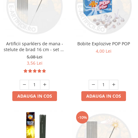
Artificii sparklers de mana -
Bobite Explozive POP POP
stelute de brad 16 cm - set 10
4,00 Lei
buc
5,08 Lei
3,56 Lei
ADAUGA IN COS
ADAUGA IN COS
-10%