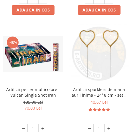
ADAUGA IN COS
ADAUGA IN COS
-48%
Artificii pe cer multicolore -
Artificii sparklers de mana
Vulcan Single Shot Iran
aurii inima - 24*8 cm - set 5
buc
135,00 Lei
40,67 Lei
70,00 Lei