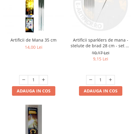
Artificii de Mana 35 cm
Artificii sparklers de mana -
stelute de brad 28 cm - set 10
14,00 Lei
buc
10,17 Lei
9,15 Lei
ADAUGA IN COS
ADAUGA IN COS