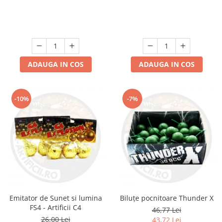
ADAUGA IN COS
ADAUGA IN COS
-10%
-7%
Emitator de Sunet si lumina
Biluțe pocnitoare Thunder X
FS4 - Artificii C4
46,77 Lei
26,00 Lei
43,72 Lei