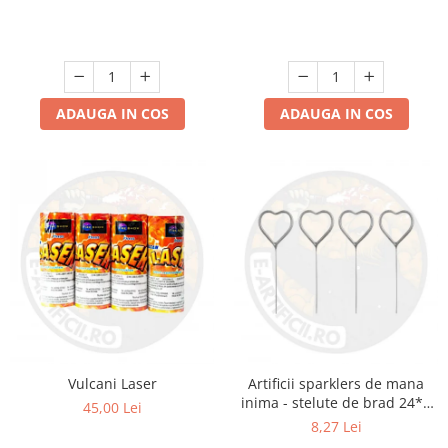
ADAUGA IN COS
ADAUGA IN COS
Vulcani Laser
Artificii sparklers de mana
inima - stelute de brad 24*8
45,00 Lei
cm - set 5 buc
8,27 Lei