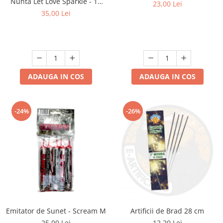
Nunta Let Love Sparkle - 10
23,00 Lei
bucati
35,00 Lei
ADAUGA IN COS
ADAUGA IN COS
-24%
-26%
Emitator de Sunet - Scream M
Artificii de Brad 28 cm
25,00 Lei
12,20 Lei