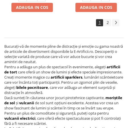
ADAUGA IN COS
ADAUGA IN COS
1
2
Bucurați-vă de momente pline de distracție și emoție cu gama noastră
de articole de divertisment disponibile la E-Artificii.ro. Descoperiți o
selecție variată de produse care vă vor aduce bucurie și vor crea
amintiri de neuitat.
Pentru a adăuga un plus de spectacol în evenimente, alegeți
artificii
de tort
care oferă un show de lumini și efecte speciale impresionante.
Creați momente magice cu
artificii sparklers
, lumânări scânteietoare
care vor încânta toți participanții. Pentru un zgomot plin de veselie,
alegeți
bilele pocnitoare
, care vor adăuga un element surpriză și
distracție în atmosferă.
Dacă sunteți în căutarea unor jocuri pirotehnice captivante,
moriștile
de sol
și
vulcanii
de sol sunt opțiuni excelente. Acestea vor crea un
show fascinant de lumini și scântei în timp ce se învârt sau erupe.
Pentru un plus de comoditate și siguranță, puteți opta pentru
vulcanii electrici
, care oferă efecte spectaculoase și pot fi controlați
fără a fi necesare scântei.