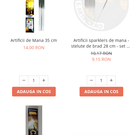
Artificii de Mana 35 cm
Artificii sparklers de mana -
stelute de brad 28 cm - set 10
14,00 RON
buc
10,17 RON
9,15 RON
ADAUGA IN COS
ADAUGA IN COS