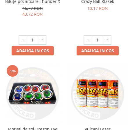
Biluțe pocnitoare Thunder X
Crazy Ball Klasek
46,77 RON
10,17 RON
43,72 RON
ADAUGA IN COS
ADAUGA IN COS
-9%
Moristi de sol Dragon Eye
Vulcani Laser