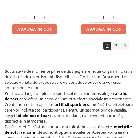
ADAUGA IN COS
ADAUGA IN COS
1
2
Bucurați-vă de momente pline de distracție și emoție cu gama noastră
de articole de divertisment disponibile la E-Artificii.ro. Descoperiți o
selecție variată de produse care vă vor aduce bucurie și vor crea
amintiri de neuitat.
Pentru a adăuga un plus de spectacol în evenimente, alegeți
artificii
de tort
care oferă un show de lumini și efecte speciale impresionante.
Creați momente magice cu
artificii sparklers
, lumânări scânteietoare
care vor încânta toți participanții. Pentru un zgomot plin de veselie,
alegeți
bilele pocnitoare
, care vor adăuga un element surpriză și
distracție în atmosferă.
Dacă sunteți în căutarea unor jocuri pirotehnice captivante,
moriștile
de sol
și
vulcanii
de sol sunt opțiuni excelente. Acestea vor crea un
show fascinant de lumini și scântei în timp ce se învârt sau erupe.