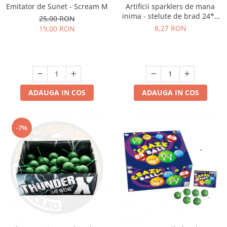
Emitator de Sunet - Scream M
Artificii sparklers de mana
inima - stelute de brad 24*8
25,00 RON
cm - set 5 buc
8,27 RON
19,00 RON
ADAUGA IN COS
ADAUGA IN COS
-7%