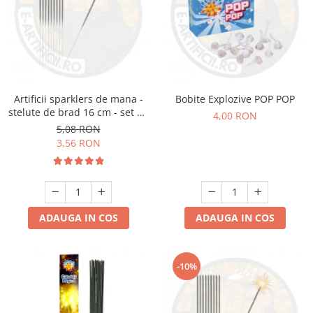
Artificii sparklers de mana -
Bobite Explozive POP POP
stelute de brad 16 cm - set 10
4,00 RON
buc
5,08 RON
3,56 RON
ADAUGA IN COS
ADAUGA IN COS
-10%