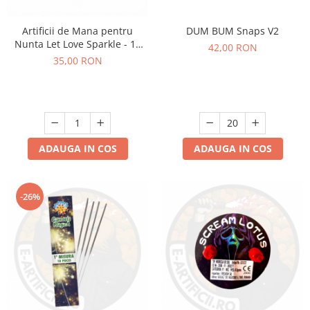
DUM BUM Snaps V2
Artificii de Mana pentru
Nunta Let Love Sparkle - 10
42,00 RON
bucati
35,00 RON
ADAUGA IN COS
ADAUGA IN COS
-26%