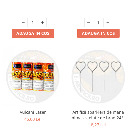
ADAUGA IN COS
ADAUGA IN COS
Vulcani Laser
Artificii sparklers de mana
inima - stelute de brad 24*8
45,00 Lei
cm - set 5 buc
8,27 Lei