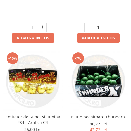
ADAUGA IN COS
ADAUGA IN COS
-10%
-7%
Emitator de Sunet si lumina
Biluțe pocnitoare Thunder X
FS4 - Artificii C4
46,77 Lei
26,00 Lei
43,72 Lei