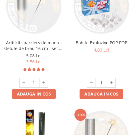
Artificii sparklers de mana -
Bobite Explozive POP POP
stelute de brad 16 cm - set 10
4,00 Lei
buc
5,08 Lei
3,56 Lei
ADAUGA IN COS
ADAUGA IN COS
-10%