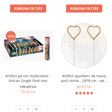
ADAUGA IN COS
ADAUGA IN COS
-48%
Artificii pe cer multicolore -
Artificii sparklers de mana
Vulcan Single Shot Iran
aurii inima - 24*8 cm - set 5
buc
135,00 Lei
40,67 Lei
70,00 Lei