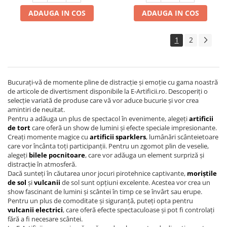
ADAUGA IN COS
ADAUGA IN COS
1
2
Bucurați-vă de momente pline de distracție și emoție cu gama noastră
de articole de divertisment disponibile la E-Artificii.ro. Descoperiți o
selecție variată de produse care vă vor aduce bucurie și vor crea
amintiri de neuitat.
Pentru a adăuga un plus de spectacol în evenimente, alegeți
artificii
de tort
care oferă un show de lumini și efecte speciale impresionante.
Creați momente magice cu
artificii sparklers
, lumânări scânteietoare
care vor încânta toți participanții. Pentru un zgomot plin de veselie,
alegeți
bilele pocnitoare
, care vor adăuga un element surpriză și
distracție în atmosferă.
Dacă sunteți în căutarea unor jocuri pirotehnice captivante,
moriștile
de sol
și
vulcanii
de sol sunt opțiuni excelente. Acestea vor crea un
show fascinant de lumini și scântei în timp ce se învârt sau erupe.
Pentru un plus de comoditate și siguranță, puteți opta pentru
vulcanii electrici
, care oferă efecte spectaculoase și pot fi controlați
fără a fi necesare scântei.