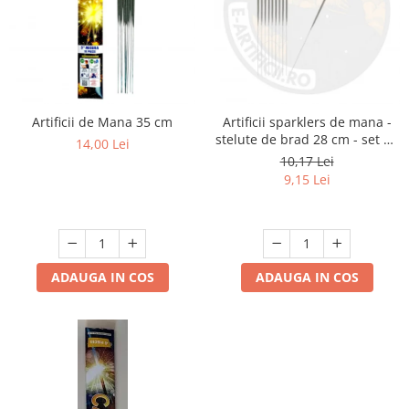
Artificii de Mana 35 cm
Artificii sparklers de mana -
stelute de brad 28 cm - set 10
14,00 Lei
buc
10,17 Lei
9,15 Lei
ADAUGA IN COS
ADAUGA IN COS