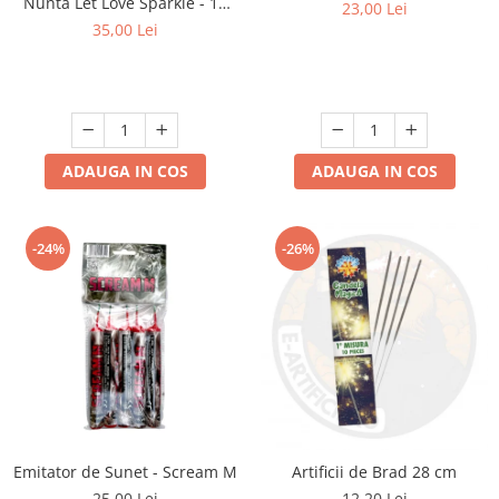
Nunta Let Love Sparkle - 10
23,00 Lei
bucati
35,00 Lei
ADAUGA IN COS
ADAUGA IN COS
-24%
-26%
Emitator de Sunet - Scream M
Artificii de Brad 28 cm
25,00 Lei
12,20 Lei