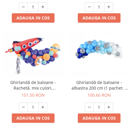
ADAUGA IN COS
ADAUGA IN COS
Ghirlandă de baloane -
Ghirlandă de baloane -
Rachetă, mix culori,
albastra 200 cm (1 pachet. /
154x130cm
60 buc.)
151,50 RON
100,66 RON
ADAUGA IN COS
ADAUGA IN COS