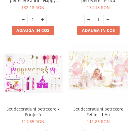
petrecere aurii - Happy
petrecere - Pisică
Birthday
132,18 RON
132,18 RON
ADAUGA IN COS
ADAUGA IN COS
Set decorațiuni petrecere -
Set decorațiuni petrecere
Prințesă
Fetite - 1 An
111,85 RON
111,85 RON